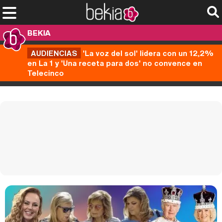
BEKIA
AUDIENCIAS
'La voz del sol' lidera con un 12,2%
en La 1 y 'Una receta para dos' no convence en
Telecinco