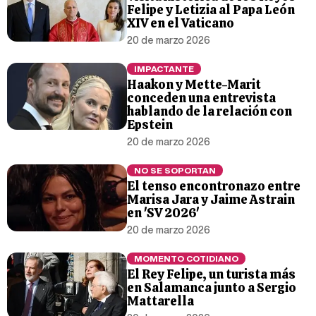
Felipe y Letizia al Papa León
XIV en el Vaticano
20 de marzo 2026
IMPACTANTE
Haakon y Mette-Marit
conceden una entrevista
hablando de la relación con
Epstein
20 de marzo 2026
NO SE SOPORTAN
El tenso encontronazo entre
Marisa Jara y Jaime Astrain
en 'SV 2026'
20 de marzo 2026
MOMENTO COTIDIANO
El Rey Felipe, un turista más
en Salamanca junto a Sergio
Mattarella