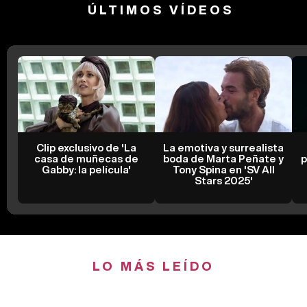
ÚLTIMOS VÍDEOS
Clip exclusivo de 'La
La emotiva y surrealista
casa de muñecas de
boda de Marta Peñate y
p
Gabby: la película'
Tony Spina en 'SV All
Stars 2025'
LO MÁS LEÍDO