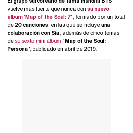
El grupo surcoreano de fama mundial BTS
vuelve más fuerte que nunca con
su nuevo
álbum 'Map of the Soul: 7'
, formado por un total
de
20 canciones
, en las que se incluye
una
Carlota Corredera y Javier de Hoyos: "La tele tiene que representar al público también y aquí están todos los perfiles posibles&quo;
colaboración con Sia
, además de cinco temas
de
su sexto mini álbum
'
Map of the Soul:
Persona
', publicado en abril de 2019.
Así se tomó Felipe VI que la Infanta Sofía no quisiera recibir formación militar
Belén Esteban: "Estoy emocionada, muy contenta y muy feliz por llegar a RTVE"
Manu Baqueiro: "Tuve como referente a Bruce Willis en 'Luz de Luna' para mi trabajo en la serie 'Perdiendo el juicio'"