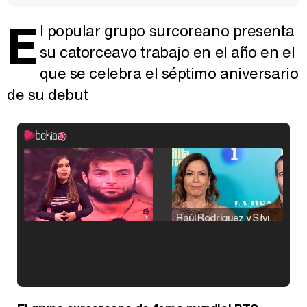
E
l popular grupo surcoreano presenta
su catorceavo trabajo en el año en el
que se celebra el séptimo aniversario
de su debut
Raúl Rodríguez y Silvia Taulés nos cuentan su papel en 'La familia de la tele'
Kiko Matamoros y Lydia Lozano: "Nuestro público es de todas las edades y RTVE tiene un público muy pegado a las novelas, al que tenemos que captar"