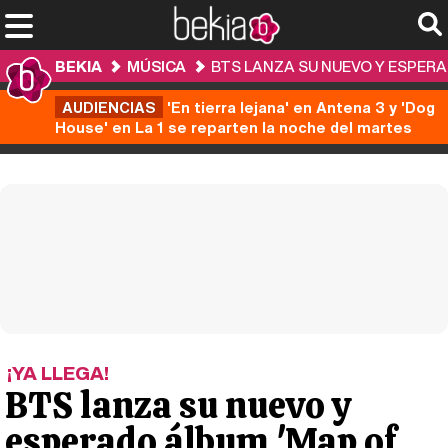
BEKIA
MÚSICA
BTS LANZA SU NUEVO Y ESPERA
AUDIENCIAS
'En tierra lejana' en Antena 3 y 'Dog
House' en La 1 se reparten la noche del martes
¡YA LLEGA!
BTS lanza su nuevo y
esperado álbum 'Map of