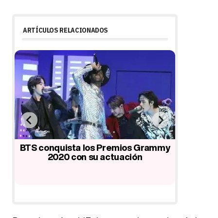
ARTÍCULOS RELACIONADOS
rá
BTS conquista los Premios Grammy
BTS p
nan
2020 con su actuación
adelanto