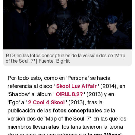
BTS en las fotos conceptuales de la versión dos de 'Map
of the Soul: 7' | Fuente: BigHit
Por todo esto, como en 'Persona' se hacía
referencia al disco '
Skool Luv Affair
' (2014), en
'Shadow' al álbum '
O!RUL8,2?
' (2013) y en
'Ego' a '
2 Cool 4 Skool
' (2013), tras la
publicación de las
fotos conceptuales
de la
versión dos de 'Map of the Soul: 7', en las que los
miembros llevan
alas
, los fans tuvieron la teoría
de que esto era una referencia a
la era 'Wings'
.