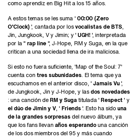
como aprendiz en Big Hit a los 15 años.
A estos temas se les suma '
00:00 (Zero
O'Clock)
', cantada por los
vocalistas de BTS
,
Jin, Jungkook, V y Jimin; y '
UGH!
', interpretada
por la "
rap line
", J-Hope, RM y Suga, en la que
critican a una sociedad llena de ira maliciosa.
Si esto no fuera suficiente, 'Map of the Soul: 7'
cuenta con
tres subunidades
. El tema que ya
escuchamos en el anterior disco, '
Jamais Vu
',
de Jungkook, Jin y J-Hope, y las
dos novedades
: una canción de
RM y Suga
titulada '
Respect
' y
el dúo de Jimin y V
, '
Friends
'. Esto ha sido
una
de la grandes sorpresas
del nuevo álbum, ya
que los fans llevan
años esperando
una canción
de los dos miembros del 95 y más cuando