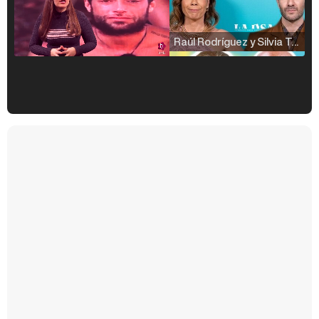
Raúl Rodríguez y Silvia Taulés nos cuentan su papel en 'La familia de la tele'
Kiko Matamoros y Lydia Lozano: "Nuestro público es de todas las edades y RTVE tiene un público muy pegado a las novelas, al que tenemos que captar"
Carlota Corredera y Javier de Hoyos: "La tele tiene que representar al público también y aquí están todos los perfiles posibles&quo;
Así se tomó Felipe VI que la Infanta Sofía no quisiera recibir formación militar