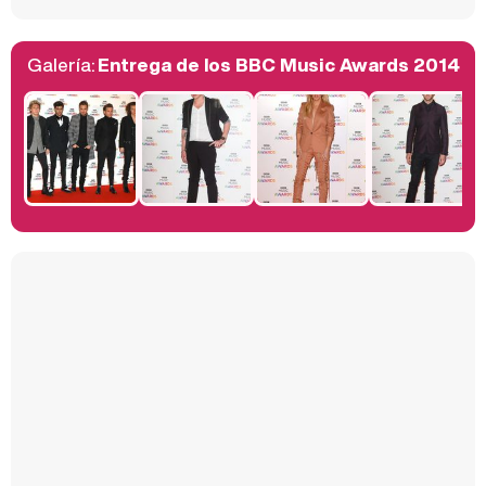
Galería:
Entrega de los BBC Music Awards 2014
Belén Esteban: "Estoy emocionada, muy contenta y muy feliz por llegar a RTVE"
Manu Baqueiro: "Tuve como referente a Bruce Willis en 'Luz de Luna' para mi trabajo en la serie 'Perdiendo el juicio'"
Magdalena de Suecia responde a las críticas y explica por qué le han permitido lanzar su propio negocio