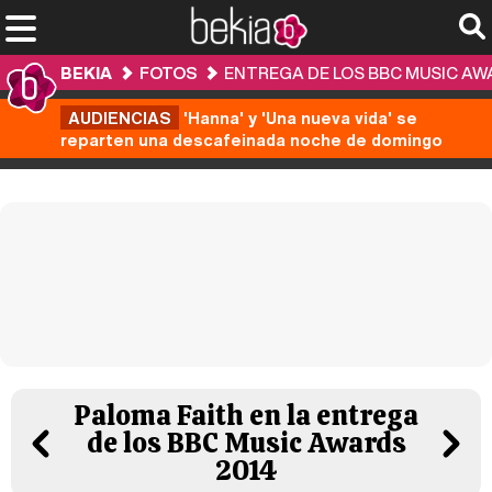
BEKIA
FOTOS
ENTREGA DE LOS BBC MUSIC AW
AUDIENCIAS
'Hanna' y 'Una nueva vida' se
reparten una descafeinada noche de domingo
Paloma Faith en la entrega
de los BBC Music Awards
2014