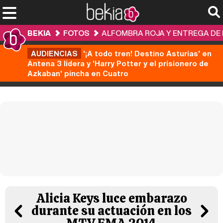
BEKIA
FOTOS
ALFOMBRA ROJA Y ENTREGA DE 
AUDIENCIAS
'¡A todo tren! Destino Asturias' en
Antena 3 lidera y 'Harry Potter y el prisionero de
Azkaban' pincha en Cuatro
Alicia Keys luce embarazo
durante su actuación en los