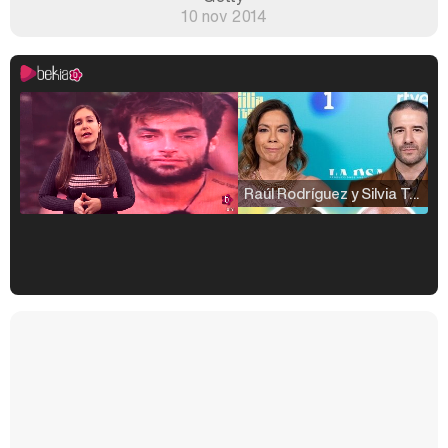
10 nov 2014
Raúl Rodríguez y Silvia Taulés nos cuentan su papel en 'La familia de la tele'
Kiko Matamoros y Lydia Lozano: "Nuestro público es de todas las edades y RTVE tiene un público muy pegado a las novelas, al que tenemos que captar"
Carlota Corredera y Javier de Hoyos: "La tele tiene que representar al público también y aquí están todos los perfiles posibles&quo;