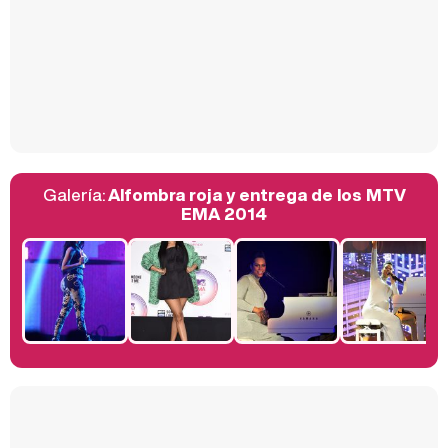
Así se tomó Felipe VI que la Infanta Sofía no quisiera recibir formación militar
Galería:
Alfombra roja y entrega de los MTV
Belén Esteban: "Estoy emocionada, muy contenta y muy feliz por llegar a RTVE"
EMA 2014
Manu Baqueiro: "Tuve como referente a Bruce Willis en 'Luz de Luna' para mi trabajo en la serie 'Perdiendo el juicio'"
Magdalena de Suecia responde a las críticas y explica por qué le han permitido lanzar su propio negocio