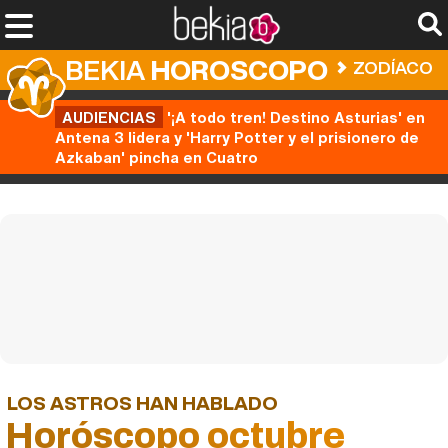
BEKIA
HOROSCOPO
ZODÍACO
AUDIENCIAS
'¡A todo tren! Destino Asturias' en
Antena 3 lidera y 'Harry Potter y el prisionero de
Azkaban' pincha en Cuatro
LOS ASTROS HAN HABLADO
Horóscopo octubre