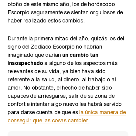
otoño de este mismo año, los de horóscopo
Escorpio seguramente se sientan orgullosos de
Así se tomó Felipe VI que la Infanta Sofía no quisiera recibir formación militar
haber realizado estos cambios.
Durante la primera mitad del año, quizás los del
signo del Zodíaco Escorpio no habrían
imaginado que darían
un cambio tan
Belén Esteban: "Estoy emocionada, muy contenta y muy feliz por llegar a RTVE"
insospechado
a alguno de los aspectos más
relevantes de su vida, ya bien haya sido
referente a la salud, al dinero, al trabajo o al
amor. No obstante, el hecho de haber sido
Manu Baqueiro: "Tuve como referente a Bruce Willis en 'Luz de Luna' para mi trabajo en la serie 'Perdiendo el juicio'"
capaces de arriesgarse, salir de su zona de
confort e intentar algo nuevo les habrá servido
para darse cuenta de que es
la única manera de
conseguir que las cosas cambien
.
Magdalena de Suecia responde a las críticas y explica por qué le han permitido lanzar su propio negocio