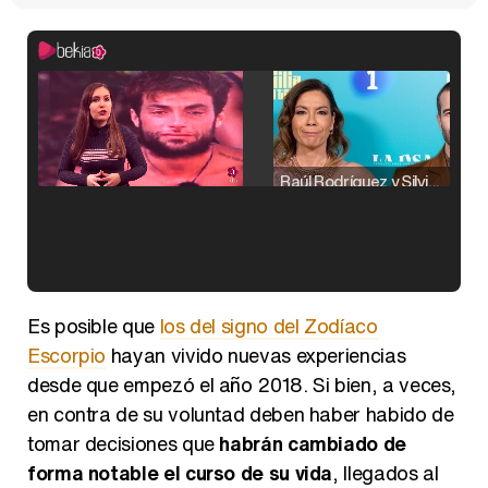
Raúl Rodríguez y Silvia Taulés nos cuentan su papel en 'La familia de la tele'
Kiko Matamoros y Lydia Lozano: "Nuestro público es de todas las edades y RTVE tiene un público muy pegado a las novelas, al que tenemos que captar"
Es posible que
los del signo del Zodíaco
Escorpio
hayan vivido nuevas experiencias
desde que empezó el año 2018. Si bien, a veces,
en contra de su voluntad deben haber habido de
Carlota Corredera y Javier de Hoyos: "La tele tiene que representar al público también y aquí están todos los perfiles posibles&quo;
tomar decisiones que
habrán cambiado de
forma notable el curso de su vida
, llegados al