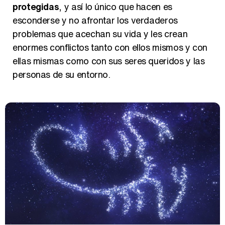
protegidas
, y así lo único que hacen es
esconderse y no afrontar los verdaderos
Así se tomó Felipe VI que la Infanta Sofía no quisiera recibir formación militar
problemas que acechan su vida y les crean
enormes conflictos tanto con ellos mismos y con
ellas mismas como con sus seres queridos y las
personas de su entorno.
Belén Esteban: "Estoy emocionada, muy contenta y muy feliz por llegar a RTVE"
Manu Baqueiro: "Tuve como referente a Bruce Willis en 'Luz de Luna' para mi trabajo en la serie 'Perdiendo el juicio'"
Magdalena de Suecia responde a las críticas y explica por qué le han permitido lanzar su propio negocio