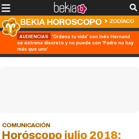
BEKIA
HOROSCOPO
ZODÍACO
AUDIENCIAS
'Ordena tu vida' con Inés Hernand
se estrena discreto y no puede con 'Padre no hay
más que uno'
COMUNICACIÓN
Horóscopo julio 2018: