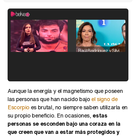
Raúl Rodríguez y Silvia Taulés nos cuentan su papel en 'La familia de la tele'
Kiko Matamoros y Lydia Lozano: "Nuestro público es de todas las edades y RTVE tiene un público muy pegado a las novelas, al que tenemos que captar"
Aunque la energía y el magnetismo que poseen
las personas que han nacido bajo
el signo de
Escorpio
es brutal, no siempre saben utilizarla en
su propio beneficio. En ocasiones,
estas
Carlota Corredera y Javier de Hoyos: "La tele tiene que representar al público también y aquí están todos los perfiles posibles&quo;
personas se esconden bajo una coraza en la
que creen que van a estar más protegidos y