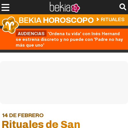
BEKIA
HOROSCOPO
RITUALES
AUDIENCIAS
'Ordena tu vida' con Inés Hernand
se estrena discreto y no puede con 'Padre no hay
más que uno'
14 DE FEBRERO
Rituales de San