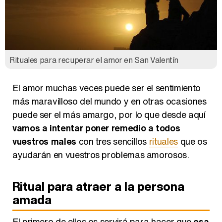
Carlota Corredera y Javier de Hoyos: "La tele tiene que representar al público también y aquí están todos los perfiles posibles&quo;
Rituales para recuperar el amor en San Valentín
Así se tomó Felipe VI que la Infanta Sofía no quisiera recibir formación militar
El amor muchas veces puede ser el sentimiento
más maravilloso del mundo y en otras ocasiones
puede ser el más amargo, por lo que desde aquí
Belén Esteban: "Estoy emocionada, muy contenta y muy feliz por llegar a RTVE"
vamos a intentar poner remedio a todos
vuestros males
con tres sencillos
rituales
que os
ayudarán en vuestros problemas amorosos.
Manu Baqueiro: "Tuve como referente a Bruce Willis en 'Luz de Luna' para mi trabajo en la serie 'Perdiendo el juicio'"
Ritual para atraer a la persona
amada
El primero de ellos os servirá para hacer que
esa