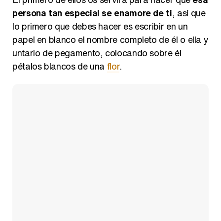
persona tan especial se enamore de ti
, así que
Magdalena de Suecia responde a las críticas y explica por qué le han permitido lanzar su propio negocio
lo primero que debes hacer es escribir en un
papel en blanco el nombre completo de él o ella y
untarlo de pegamento, colocando sobre él
pétalos blancos de una
flor
.