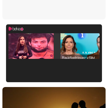
Raúl Rodríguez y Silvia Taulés nos cuentan su papel en 'La familia de la tele'
Kiko Matamoros y Lydia Lozano: "Nuestro público es de todas las edades y RTVE tiene un público muy pegado a las novelas, al que tenemos que captar"