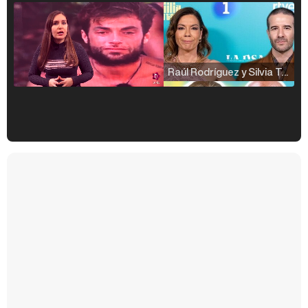
Raúl Rodríguez y Silvia Taulés nos cuentan su papel en 'La familia de la tele'
Kiko Matamoros y Lydia Lozano: "Nuestro público es de todas las edades y RTVE tiene un público muy pegado a las novelas, al que tenemos que captar"
Carlota Corredera y Javier de Hoyos: "La tele tiene que representar al público también y aquí están todos los perfiles posibles&quo;