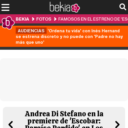
BEKIA
FOTOS
FAMOSOS EN EL ESTRENO DE 'ES
AUDIENCIAS
'Ordena tu vida' con Inés Hernand
se estrena discreto y no puede con 'Padre no hay
más que uno'
Andrea Di Stefano en la
premiere de 'Escobar: