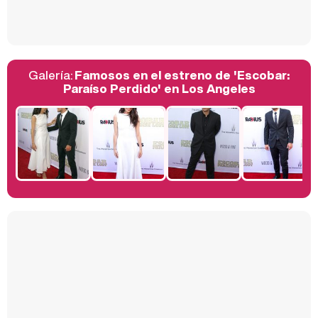
Así se tomó Felipe VI que la Infanta Sofía no quisiera recibir formación militar
Galería:
Famosos en el estreno de 'Escobar:
Belén Esteban: "Estoy emocionada, muy contenta y muy feliz por llegar a RTVE"
Paraíso Perdido' en Los Angeles
Manu Baqueiro: "Tuve como referente a Bruce Willis en 'Luz de Luna' para mi trabajo en la serie 'Perdiendo el juicio'"
Magdalena de Suecia responde a las críticas y explica por qué le han permitido lanzar su propio negocio