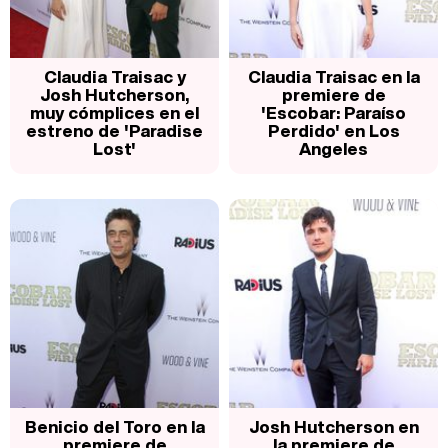
Claudia Traisac y
Claudia Traisac en la
Josh Hutcherson,
premiere de
muy cómplices en el
'Escobar: Paraíso
estreno de 'Paradise
Perdido' en Los
Lost'
Angeles
Benicio del Toro en la
Josh Hutcherson en
premiere de
la premiere de