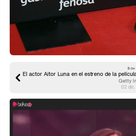
3
de
El actor Aitor Luna en el estreno de la pelícu
Getty 
02 dic