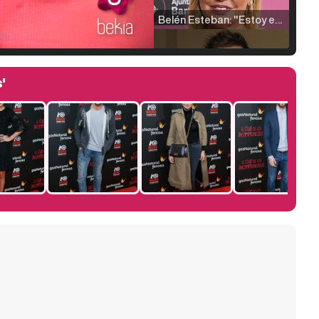
Belén Esteban: "Estoy emocionada, muy contenta y muy feliz por llegar a RTVE"
'
Manu Baqueiro: "Tuve como referente a Bruce Willis en 'Luz de Luna' para mi trabajo en la serie 'Perdiendo el juicio'"
Magdalena de Suecia responde a las críticas y explica por qué le han permitido lanzar su propio negocio