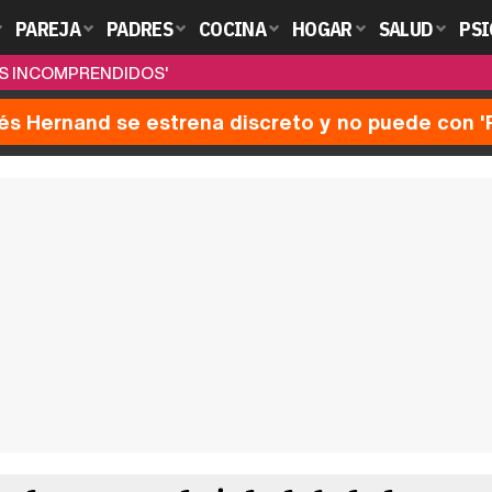
PAREJA
PADRES
COCINA
HOGAR
SALUD
PSI
OS INCOMPRENDIDOS'
nés Hernand se estrena discreto y no puede con 