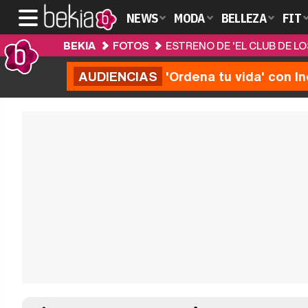
NEWS
MODA
BELLEZA
FIT
BEKIA
FOTOS
ESTRENO DE 'EL CLUB DE L
AUDIENCIAS
'Ordena tu vida' con I