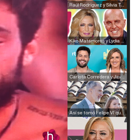
Raúl Rodríguez y Silvia Taulés nos cuentan su papel en 'La familia de la tele'
Kiko Matamoros y Lydia Lozano: "Nuestro público es de todas las edades y RTVE tiene un público muy pegado a las novelas, al que tenemos que captar"
Carlota Corredera y Javier de Hoyos: "La tele tiene que representar al público también y aquí están todos los perfiles posibles&quo;
Así se tomó Felipe VI que la Infanta Sofía no quisiera recibir formación militar