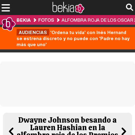
BEKIA
FOTOS
ALFOMBRA ROJA DE LOS OSCAR 
AUDIENCIAS
'Ordena tu vida' con Inés Hernand
se estrena discreto y no puede con 'Padre no hay
más que uno'
Dwayne Johnson besando a
Lauren Hashian en la