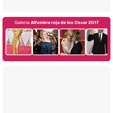
Galería:
Alfombra roja de los Oscar 2017
Belén Esteban: "Estoy emocionada, muy contenta y muy feliz por llegar a RTVE"
Manu Baqueiro: "Tuve como referente a Bruce Willis en 'Luz de Luna' para mi trabajo en la serie 'Perdiendo el juicio'"
Magdalena de Suecia responde a las críticas y explica por qué le han permitido lanzar su propio negocio