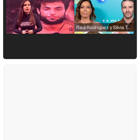
Raúl Rodríguez y Silvia Taulés nos cuentan su papel en 'La familia de la tele'
Kiko Matamoros y Lydia Lozano: "Nuestro público es de todas las edades y RTVE tiene un público muy pegado a las novelas, al que tenemos que captar"
Carlota Corredera y Javier de Hoyos: "La tele tiene que representar al público también y aquí están todos los perfiles posibles&quo;
Así se tomó Felipe VI que la Infanta Sofía no quisiera recibir formación militar