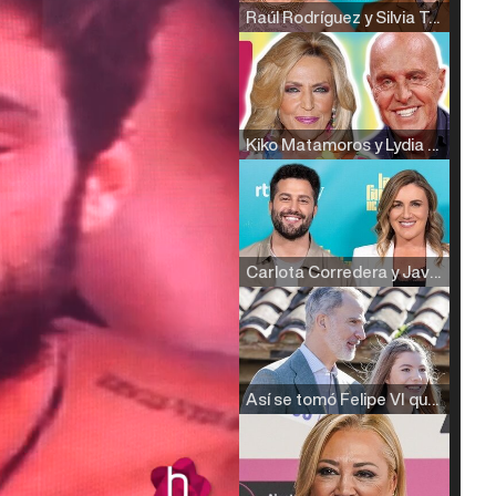
Raúl Rodríguez y Silvia Taulés nos cuentan su papel en 'La familia de la tele'
Kiko Matamoros y Lydia Lozano: "Nuestro público es de todas las edades y RTVE tiene un público muy pegado a las novelas, al que tenemos que captar"
Carlota Corredera y Javier de Hoyos: "La tele tiene que representar al público también y aquí están todos los perfiles posibles&quo;
Así se tomó Felipe VI que la Infanta Sofía no quisiera recibir formación militar