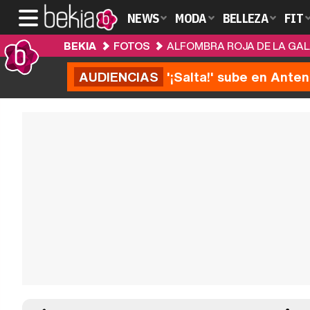
NEWS
MODA
BELLEZA
FIT
BEKIA
FOTOS
ALFOMBRA ROJA DE LA GALA
AUDIENCIAS
'¡Salta!' sube en Anten