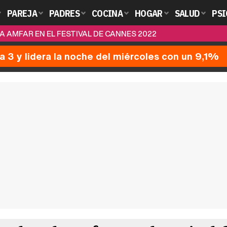
PAREJA
PADRES
COCINA
HOGAR
SALUD
PSI
 AMFAR EN EL FESTIVAL DE CANNES 2022
a 3 y lidera la noche del miércoles con un 9,1%