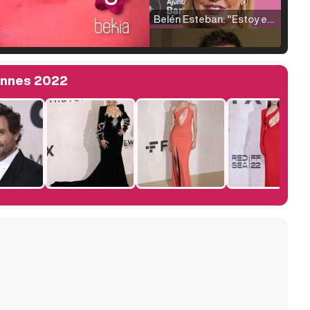
Belén Esteban: "Estoy emocionada, muy contenta y muy feliz por llegar a RTVE"
Cannes 2022
Manu Baqueiro: "Tuve como referente a Bruce Willis en 'Luz de Luna' para mi trabajo en la serie 'Perdiendo el juicio'"
Magdalena de Suecia responde a las críticas y explica por qué le han permitido lanzar su propio negocio