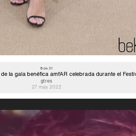
5
de 31
de la gala benéfica amfAR celebrada durante el Festi
gtres
27 may 2022