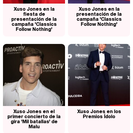
Xuso Jones en la
Xuso Jones en la
fiesta de
presentación de la
presentación de la
campaña 'Classics
campaña 'Classics
Follow Nothing'
Follow Nothing'
Belén Esteban: "Estoy emocionada, muy contenta y muy feliz por llegar a RTVE"
Manu Baqueiro: "Tuve como referente a Bruce Willis en 'Luz de Luna' para mi trabajo en la serie 'Perdiendo el juicio'"
Magdalena de Suecia responde a las críticas y explica por qué le han permitido lanzar su propio negocio
Xuso Jones en el
Xuso Jones en los
primer concierto de la
Premios Ídolo
gira 'Mil batallas' de
Malu