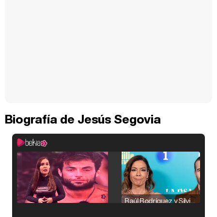
Biografía de Jesús Segovia
Raúl Rodríguez y Silvia Taulés nos cuentan su papel en 'La familia de la tele'