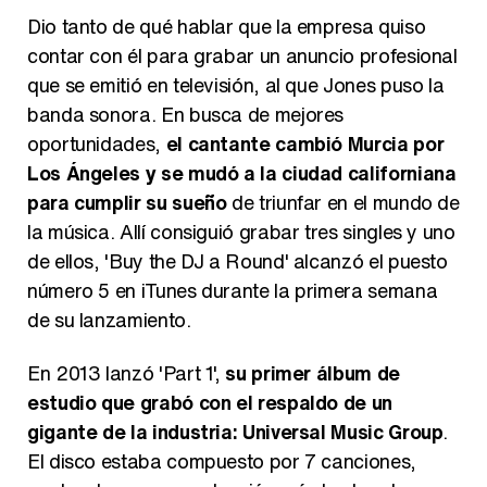
Dio tanto de qué hablar que la empresa quiso
contar con él para grabar un anuncio profesional
que se emitió en televisión, al que Jones puso la
Manu Baqueiro: "Tuve como referente a Bruce Willis en 'Luz de Luna' para mi trabajo en la serie 'Perdiendo el juicio'"
banda sonora. En busca de mejores
oportunidades,
el cantante cambió Murcia por
Los Ángeles y se mudó a la ciudad californiana
para cumplir su sueño
de triunfar en el mundo de
Magdalena de Suecia responde a las críticas y explica por qué le han permitido lanzar su propio negocio
la música. Allí consiguió grabar tres singles y uno
de ellos, 'Buy the DJ a Round' alcanzó el puesto
número 5 en iTunes durante la primera semana
de su lanzamiento.
En 2013 lanzó 'Part 1',
su primer álbum de
estudio que grabó con el respaldo de un
gigante de la industria: Universal Music Group
.
El disco estaba compuesto por 7 canciones,