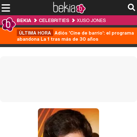
BEKIA
CELEBRITIES
XUSO JONES
ÚLTIMA HORA
Adiós 'Cine de barrio': el programa
abandona La 1 tras más de 30 años