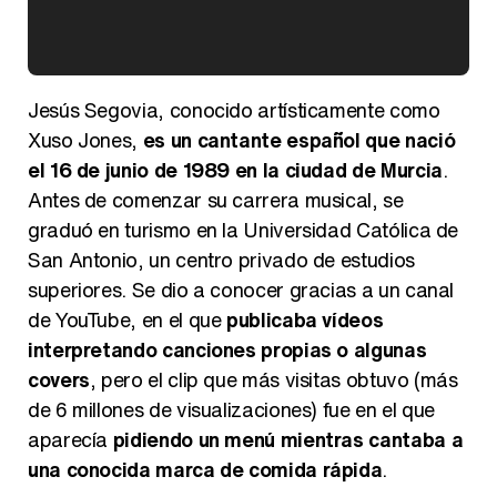
Kiko Matamoros y Lydia Lozano: "Nuestro público es de todas las edades y RTVE tiene un público muy pegado a las novelas, al que tenemos que captar"
Jesús Segovia, conocido artísticamente como
Xuso Jones,
es un cantante español que nació
el 16 de junio de 1989 en la ciudad de Murcia
.
Antes de comenzar su carrera musical, se
Carlota Corredera y Javier de Hoyos: "La tele tiene que representar al público también y aquí están todos los perfiles posibles&quo;
graduó en turismo en la Universidad Católica de
San Antonio, un centro privado de estudios
superiores. Se dio a conocer gracias a un canal
de YouTube, en el que
publicaba vídeos
Así se tomó Felipe VI que la Infanta Sofía no quisiera recibir formación militar
interpretando canciones propias o algunas
covers
, pero el clip que más visitas obtuvo (más
de 6 millones de visualizaciones) fue en el que
aparecía
pidiendo un menú mientras cantaba a
una conocida marca de comida rápida
.
Belén Esteban: "Estoy emocionada, muy contenta y muy feliz por llegar a RTVE"