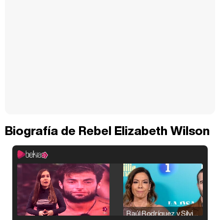
Biografía de Rebel Elizabeth Wilson
Raúl Rodríguez y Silvia Taulés nos cuentan su papel en 'La familia de la tele'