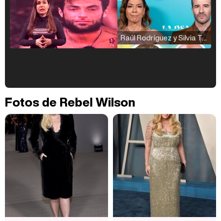
Raúl Rodríguez y Silvia Taulés nos cuentan su papel en 'La familia de la tele'
Kiko Matamoros y Lydia Lozano: "Nuestro público es de todas las edades y RTVE tiene un público muy pegado a las novelas, al que tenemos que captar"
Fotos de Rebel Wilson
Carlota Corredera y Javier de Hoyos: "La tele tiene que representar al público también y aquí están todos los perfiles posibles&quo;
Así se tomó Felipe VI que la Infanta Sofía no quisiera recibir formación militar