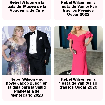
Rebel Wilson en la
Rebel Wilson en la
gala del Museo de la
fiesta de Vanity Fair
Academia de Cine
tras los Premios
Oscar 2022
Belén Esteban: "Estoy emocionada, muy contenta y muy feliz por llegar a RTVE"
Manu Baqueiro: "Tuve como referente a Bruce Willis en 'Luz de Luna' para mi trabajo en la serie 'Perdiendo el juicio'"
Magdalena de Suecia responde a las críticas y explica por qué le han permitido lanzar su propio negocio
Rebel Wilson y su
Rebel Wilson en la
novio Jacob Busch en
fiesta de Vanity Fair
la gala para la Salud
tras los Oscar 2020
Planetaria de
Montecarlo 2020