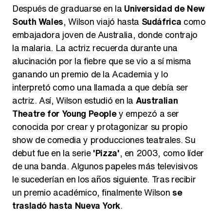
Después de graduarse en la
Universidad de New
South Wales
, Wilson viajó hasta
Sudáfrica
como
embajadora joven de Australia, donde contrajo
la malaria. La actriz recuerda durante una
Manu Baqueiro: "Tuve como referente a Bruce Willis en 'Luz de Luna' para mi trabajo en la serie 'Perdiendo el juicio'"
alucinación por la fiebre que se vio a sí misma
ganando un premio de la Academia y lo
interpretó como una llamada a que debía ser
actriz. Así, Wilson estudió en la
Australian
Magdalena de Suecia responde a las críticas y explica por qué le han permitido lanzar su propio negocio
Theatre for Young People
y empezó a ser
conocida por crear y protagonizar su propio
show de comedia y producciones teatrales. Su
debut fue en la serie
'Pizza'
, en 2003, como líder
de una banda. Algunos papeles más televisivos
le sucederían en los años siguiente. Tras recibir
un premio académico, finalmente Wilson
se
trasladó hasta Nueva York
.