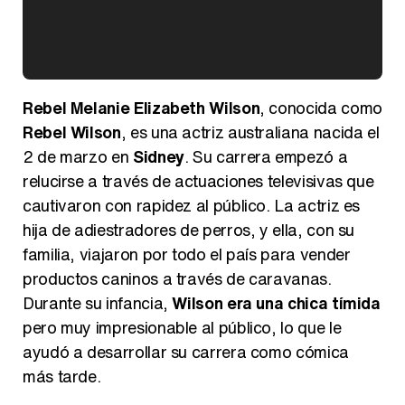
Kiko Matamoros y Lydia Lozano: "Nuestro público es de todas las edades y RTVE tiene un público muy pegado a las novelas, al que tenemos que captar"
Rebel Melanie Elizabeth Wilson
, conocida como
Rebel Wilson
, es una actriz australiana nacida el
2 de marzo en
Sidney
. Su carrera empezó a
relucirse a través de actuaciones televisivas que
Carlota Corredera y Javier de Hoyos: "La tele tiene que representar al público también y aquí están todos los perfiles posibles&quo;
cautivaron con rapidez al público. La actriz es
hija de adiestradores de perros, y ella, con su
familia, viajaron por todo el país para vender
productos caninos a través de caravanas.
Así se tomó Felipe VI que la Infanta Sofía no quisiera recibir formación militar
Durante su infancia,
Wilson era una chica tímida
pero muy impresionable al público, lo que le
ayudó a desarrollar su carrera como cómica
más tarde.
Belén Esteban: "Estoy emocionada, muy contenta y muy feliz por llegar a RTVE"