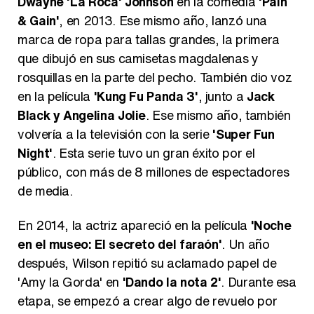
Dwayne 'La Roca' Johnson
en la comedia
'Pain
& Gain'
, en 2013. Ese mismo año, lanzó una
marca de ropa para tallas grandes, la primera
que dibujó en sus camisetas magdalenas y
rosquillas en la parte del pecho. También dio voz
en la película
'Kung Fu Panda 3'
, junto a
Jack
Black y Angelina Jolie
. Ese mismo año, también
volvería a la televisión con la serie
'Super Fun
Night'
. Esta serie tuvo un gran éxito por el
público, con más de 8 millones de espectadores
de media.
En 2014, la actriz apareció en la película
'Noche
en el museo: El secreto del faraón'
. Un año
después, Wilson repitió su aclamado papel de
'Amy la Gorda' en
'Dando la nota 2'
. Durante esa
etapa, se empezó a crear algo de revuelo por