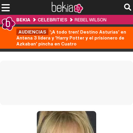
BEKIA
CELEBRITIES
REBEL WILSON
AUDIENCIAS
'¡A todo tren! Destino Asturias' en
Antena 3 lidera y 'Harry Potter y el prisionero de
Azkaban' pincha en Cuatro