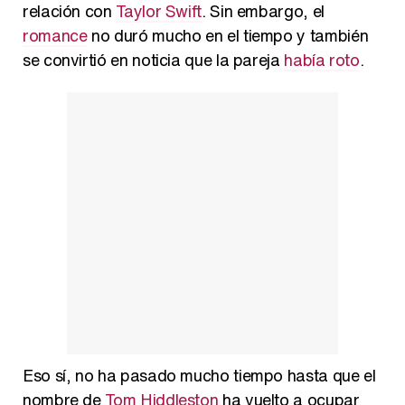
relación con
Taylor Swift
. Sin embargo, el
Carlota Corredera y Javier de Hoyos: "La tele tiene que representar al público también y aquí están todos los perfiles posibles&quo;
romance
no duró mucho en el tiempo y también
se convirtió en noticia que la pareja
había roto
.
Así se tomó Felipe VI que la Infanta Sofía no quisiera recibir formación militar
Belén Esteban: "Estoy emocionada, muy contenta y muy feliz por llegar a RTVE"
Manu Baqueiro: "Tuve como referente a Bruce Willis en 'Luz de Luna' para mi trabajo en la serie 'Perdiendo el juicio'"
Eso sí, no ha pasado mucho tiempo hasta que el
nombre de
Tom Hiddleston
ha vuelto a ocupar