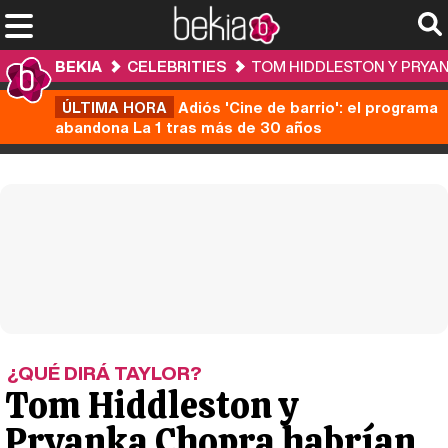
BEKIA
CELEBRITIES
TOM HIDDLESTON Y PRYAN
ÚLTIMA HORA
Adiós 'Cine de barrio': el programa
abandona La 1 tras más de 30 años
¿QUÉ DIRÁ TAYLOR?
Tom Hiddleston y
Pryanka Chopra habrían