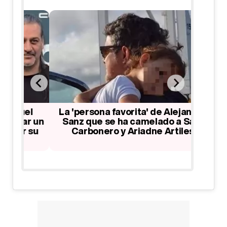
el
La 'persona favorita' de Alejandro
ar un
Sanz que se ha camelado a Sara
prot
 su
Carbonero y Ariadne Artiles
m