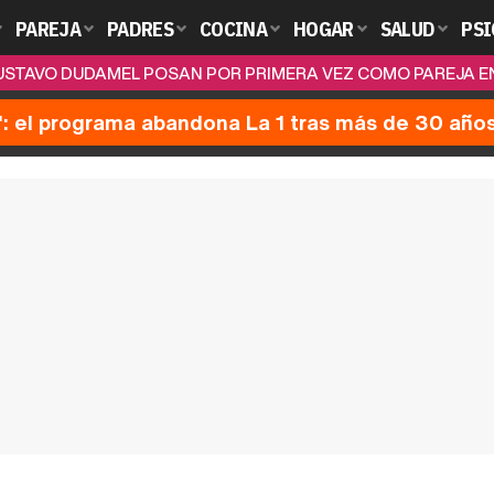
PAREJA
PADRES
COCINA
HOGAR
SALUD
PSI
USTAVO DUDAMEL POSAN POR PRIMERA VEZ COMO PAREJA E
': el programa abandona La 1 tras más de 30 año