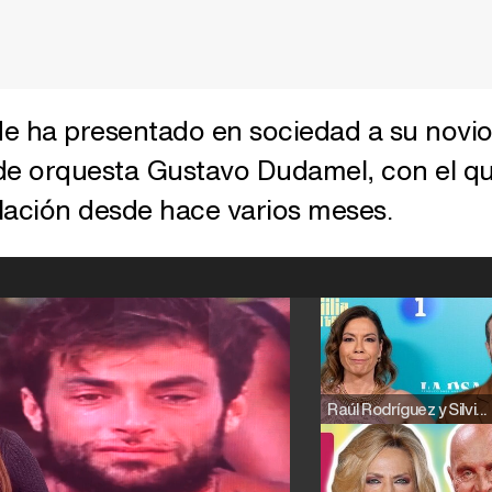
de ha presentado en sociedad a su novio
 de orquesta Gustavo Dudamel, con el q
ación desde hace varios meses.
Raúl Rodríguez y Silvia Taulés nos cuentan su papel en 'La familia de la tele'