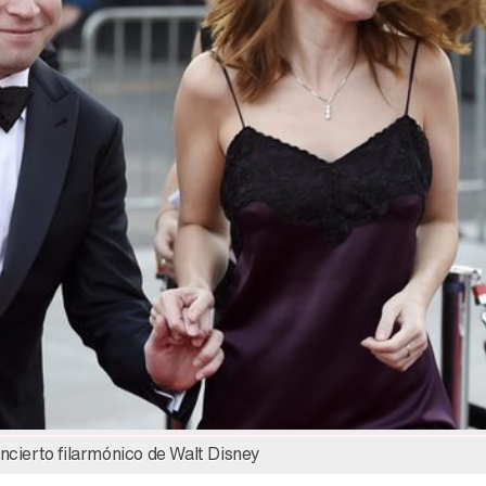
Manu Baqueiro: "Tuve como referente a Bruce Willis en 'Luz de Luna' para mi trabajo en la serie 'Perdiendo el juicio'"
Magdalena de Suecia responde a las críticas y explica por qué le han permitido lanzar su propio negocio
ncierto filarmónico de Walt Disney