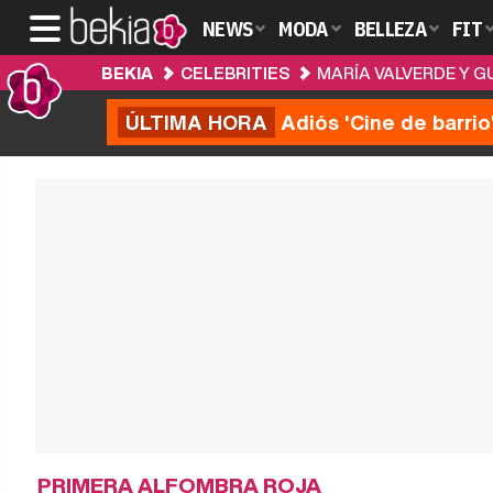
NEWS
MODA
BELLEZA
FIT
BEKIA
CELEBRITIES
MARÍA VALVERDE Y G
ÚLTIMA HORA
Adiós 'Cine de barrio
PRIMERA ALFOMBRA ROJA