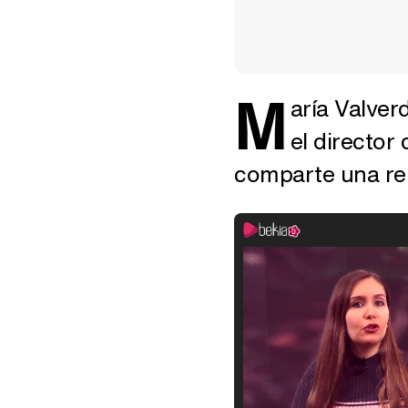
M
aría Valver
el director
comparte una rel