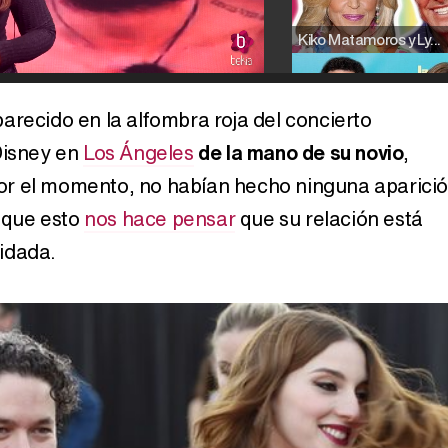
Kiko Matamoros y Lydia Lozano: "Nuestro público es de todas las edades y RTVE tiene un público muy pegado a las novelas, al que tenemos que captar"
arecido en la alfombra roja del concierto
Disney en
Los Ángeles
de la mano de su novio
,
Carlota Corredera y Javier de Hoyos: "La tele tiene que representar al público también y aquí están todos los perfiles posibles&quo;
r el momento, no habían hecho ninguna aparici
o que esto
nos hace pensar
que su relación está
idada.
Así se tomó Felipe VI que la Infanta Sofía no quisiera recibir formación militar
Belén Esteban: "Estoy emocionada, muy contenta y muy feliz por llegar a RTVE"