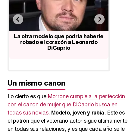
Leonardo Dicaprio disfruta de su
Kate Wi
soltería y prepara nueva película
disfrutan
le
Un mismo canon
Lo cierto es que
Morrone cumple a la perfección
con el canon de mujer que DiCaprio busca en
todas sus novias
.
Modelo, joven y rubia
. Este es
el patrón que el veterano actor sigue últimamente
en todas sus relaciones, y es que cada año se le