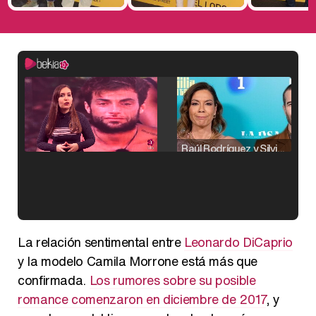
Raúl Rodríguez y Silvia Taulés nos cuentan su papel en 'La familia de la tele'
Kiko Matamoros y Lydia Lozano: "Nuestro público es de todas las edades y RTVE tiene un público muy pegado a las novelas, al que tenemos que captar"
La relación sentimental entre
Leonardo DiCaprio
y la modelo Camila Morrone está más que
confirmada.
Los rumores sobre su posible
romance comenzaron en diciembre de 2017
, y
Carlota Corredera y Javier de Hoyos: "La tele tiene que representar al público también y aquí están todos los perfiles posibles&quo;