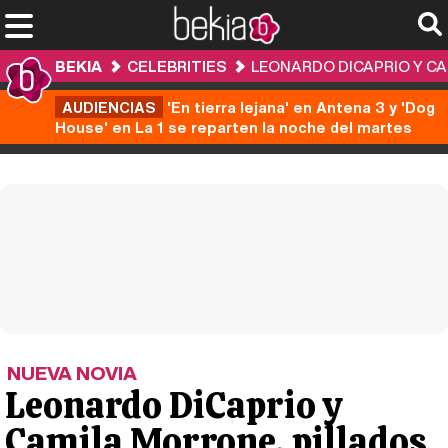
BEKIA
CELEBRITIES
LEONARDO DICAPRIO Y C
AUDIENCIAS
'En tierra lejana' en Antena 3 y 'Dog
House' en La 1 se reparten la noche del martes
NUEVA NOVIA
Leonardo DiCaprio y
Camila Morrone, pillados