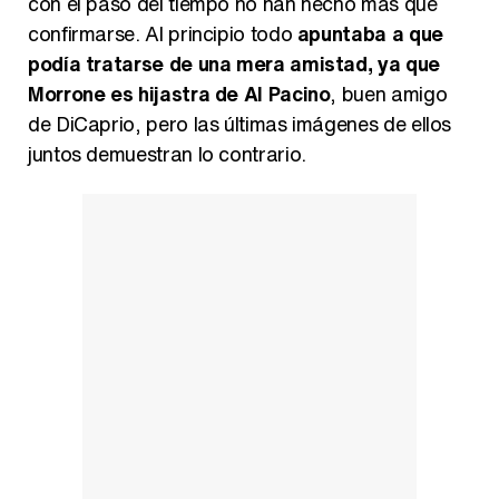
con el paso del tiempo no han hecho más que
confirmarse. Al principio todo
apuntaba a que
podía tratarse de una mera amistad, ya que
Morrone es hijastra de Al Pacino
, buen amigo
Así se tomó Felipe VI que la Infanta Sofía no quisiera recibir formación militar
de DiCaprio, pero las últimas imágenes de ellos
juntos demuestran lo contrario.
Belén Esteban: "Estoy emocionada, muy contenta y muy feliz por llegar a RTVE"
Manu Baqueiro: "Tuve como referente a Bruce Willis en 'Luz de Luna' para mi trabajo en la serie 'Perdiendo el juicio'"