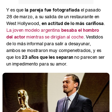
Magdalena de Suecia responde a las críticas y explica por qué le han permitido lanzar su propio negocio
Y es que
la pareja fue fotografiada
el pasado
28 de marzo, a su salida de un restaurante en
West Hollywood,
en actitud de lo más cariñosa
.
La joven modelo argentina
besaba el hombro
del actor
mientras se dirigían al coche
. Vestidos
de lo más informal para salir a desayunar,
ambos se mostraron muy compenetrados, y es
que los
23 años que les separan
no parecen ser
un impedimento para su amor.