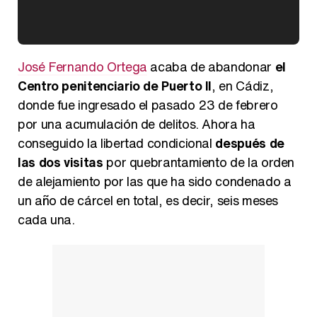
Kiko Matamoros y Lydia Lozano: "Nuestro público es de todas las edades y RTVE tiene un público muy pegado a las novelas, al que tenemos que captar"
José Fernando Ortega
acaba de abandonar
el
Centro penitenciario de Puerto II
, en Cádiz,
donde fue ingresado el pasado 23 de febrero
por una acumulación de delitos. Ahora ha
Carlota Corredera y Javier de Hoyos: "La tele tiene que representar al público también y aquí están todos los perfiles posibles&quo;
conseguido la libertad condicional
después de
las dos visitas
por quebrantamiento de la orden
de alejamiento por las que ha sido condenado a
un año de cárcel en total, es decir, seis meses
Así se tomó Felipe VI que la Infanta Sofía no quisiera recibir formación militar
cada una.
Belén Esteban: "Estoy emocionada, muy contenta y muy feliz por llegar a RTVE"