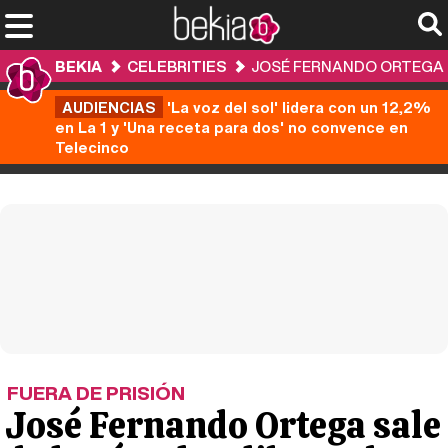
BEKIA
CELEBRITIES
JOSÉ FERNANDO ORTEGA S
AUDIENCIAS
'La voz del sol' lidera con un 12,2%
en La 1 y 'Una receta para dos' no convence en
Telecinco
FUERA DE PRISIÓN
José Fernando Ortega sale