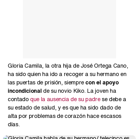
Manu Baqueiro: "Tuve como referente a Bruce Willis en 'Luz de Luna' para mi trabajo en la serie 'Perdiendo el juicio'"
Magdalena de Suecia responde a las críticas y explica por qué le han permitido lanzar su propio negocio
Gloria Camila, la otra hija de José Ortega Cano,
ha sido quien ha ido a recoger a su hermano en
las puertas de prisión, siempre
con el apoyo
incondicional
de su novio Kiko. La joven ha
contado
que la ausencia de su padre
se debe a
su estado de salud, y es que ha sido dado de
alta por problemas de corazón hace escasos
días.