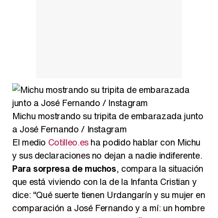
Manu Baqueiro: "Tuve como referente a Bruce Willis en 'Luz de Luna' para mi trabajo en la serie 'Perdiendo el juicio'"
Magdalena de Suecia responde a las críticas y explica por qué le han permitido lanzar su propio negocio
Michu mostrando su tripita de embarazada junto
a José Fernando / Instagram
El medio
Cotilleo.es
ha podido hablar con Michu
y sus declaraciones no dejan a nadie indiferente.
Para sorpresa de muchos
, compara la situación
que está viviendo con la de la Infanta Cristian y
dice: "Qué suerte tienen Urdangarín y su mujer en
comparación a José Fernando y a mí: un hombre