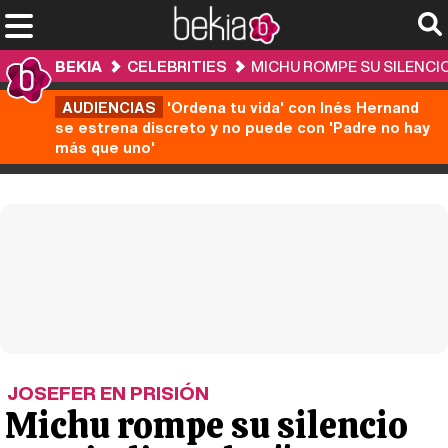
BEKIA
CELEBRITIES
MICHU ROMPE SU SILENCIO
AUDIENCIAS
'Ordena tu vida' con Inés Hernand
se estrena discreto y no puede con 'Padre no hay
más que uno'
JOSEFER EN PRISIÓN
Michu rompe su silencio