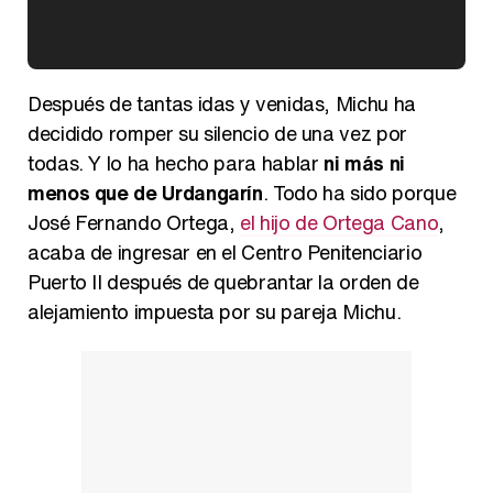
Kiko Matamoros y Lydia Lozano: "Nuestro público es de todas las edades y RTVE tiene un público muy pegado a las novelas, al que tenemos que captar"
Después de tantas idas y venidas, Michu ha
decidido romper su silencio de una vez por
todas. Y lo ha hecho para hablar
ni más ni
menos que de Urdangarín
. Todo ha sido porque
Carlota Corredera y Javier de Hoyos: "La tele tiene que representar al público también y aquí están todos los perfiles posibles&quo;
José Fernando Ortega,
el hijo de Ortega Cano
,
acaba de ingresar en el Centro Penitenciario
Puerto II después de quebrantar la orden de
alejamiento impuesta por su pareja Michu.
Así se tomó Felipe VI que la Infanta Sofía no quisiera recibir formación militar
Belén Esteban: "Estoy emocionada, muy contenta y muy feliz por llegar a RTVE"