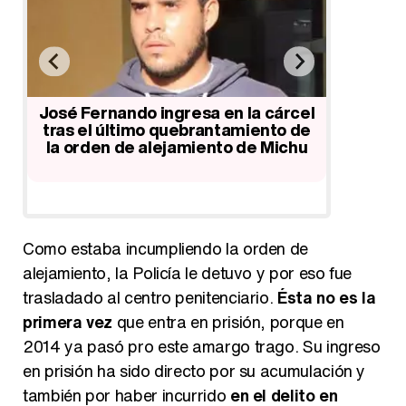
José Fernando, con un pie en la
José Fe
cárcel tras violar la orden de
en el ba
el
alejamiento de Michu y huir de la
de
Policía
hu
…
Como estaba incumpliendo la orden de
alejamiento, la Policía le detuvo y por eso fue
trasladado al centro penitenciario.
Ésta no es la
primera vez
que entra en prisión, porque en
2014 ya pasó pro este amargo trago. Su ingreso
en prisión ha sido directo por su acumulación y
también por haber incurrido
en el delito en