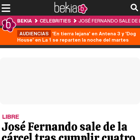
BEKIA
CELEBRITIES
JOSÉ FERNANDO SALE DE 
AUDIENCIAS
'En tierra lejana' en Antena 3 y 'Dog
House' en La 1 se reparten la noche del martes
LIBRE
José Fernando sale de la
cárcel tras cumplir cuatro