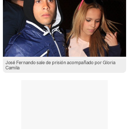
Carlota Corredera y Javier de Hoyos: "La tele tiene que representar al público también y aquí están todos los perfiles posibles&quo;
Así se tomó Felipe VI que la Infanta Sofía no quisiera recibir formación militar
José Fernando sale de prisión acompañado por Gloria
Camila
Belén Esteban: "Estoy emocionada, muy contenta y muy feliz por llegar a RTVE"
Manu Baqueiro: "Tuve como referente a Bruce Willis en 'Luz de Luna' para mi trabajo en la serie 'Perdiendo el juicio'"