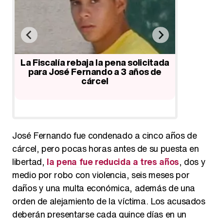
Ortega Cano, Ana María Aldón y
José Fern
Amador Mohedano, en la fiesta de
padre O
ada
Gloria Camila por su 18 cumpleaños
e
José Fernando fue condenado a cinco años de
cárcel, pero pocas horas antes de su puesta en
libertad,
la pena fue reducida a tres años
, dos y
medio por robo con violencia, seis meses por
daños y una multa económica, además de una
orden de alejamiento de la víctima. Los acusados
deberán presentarse cada quince días en un