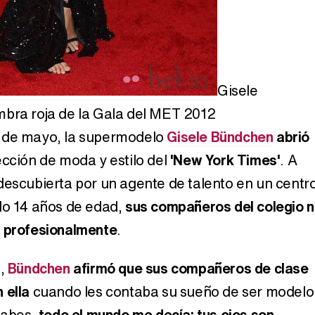
Gisele
mbra roja de la Gala del MET 2012
 de mayo, la supermodelo
Gisele Bündchen
abrió
ección de moda y estilo del
'New York Times'
. A
descubierta por un agente de talento en un centr
lo 14 años de edad,
sus compañeros del colegio 
r profesionalmente
.
a,
Bündchen
afirmó que sus compañeros de clase
 ella
cuando les contaba su sueño de ser modelo
 sabes,
todo el mundo me decía: tus ojos son