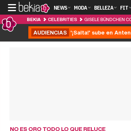
NEWS
MODA
BELLEZA
FIT
BEKIA
CELEBRITIES
GISELE BÜNDCHEN CO
AUDIENCIAS
'¡Salta!' sube en Anten
NO ES ORO TODO LO QUE RELUCE