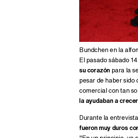
Bundchen en la alfo
El pasado sábado 14
su corazón
para la s
pesar de haber sido 
comercial con tan so
la ayudaban a crece
Durante la entrevist
fueron muy duros con
"En un principio, ya