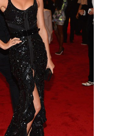
Belén Esteban: "Estoy emocionada, muy contenta y muy feliz por llegar a RTVE"
Manu Baqueiro: "Tuve como referente a Bruce Willis en 'Luz de Luna' para mi trabajo en la serie 'Perdiendo el juicio'"
Magdalena de Suecia responde a las críticas y explica por qué le han permitido lanzar su propio negocio