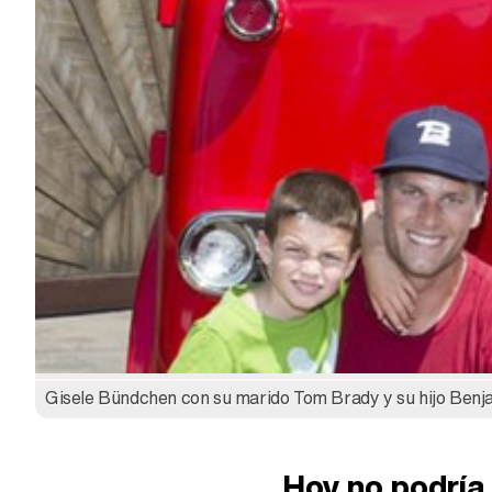
Gisele Bündchen con su marido Tom Brady y su hijo Benj
Hoy no podría