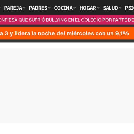
PAREJA
PADRES
COCINA
HOGAR
SALUD
PSI
NFIESA QUE SUFRIÓ BULLYING EN EL COLEGIO POR PARTE 
a 3 y lidera la noche del miércoles con un 9,1%