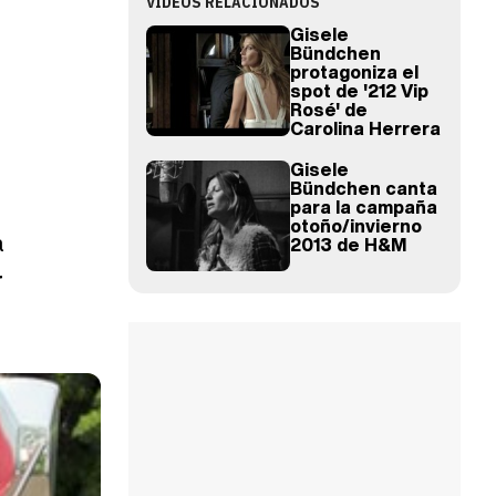
VÍDEOS RELACIONADOS
Gisele
Bündchen
protagoniza el
spot de '212 Vip
Rosé' de
Carolina Herrera
Gisele
Bündchen canta
para la campaña
otoño/invierno
a
2013 de H&M
r