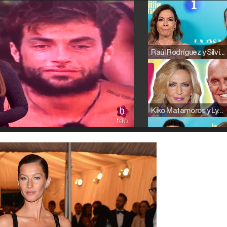
Raúl Rodríguez y Silvia Taulés nos cuentan su papel en 'La familia de la tele'
Kiko Matamoros y Lydia Lozano: "Nuestro público es de todas las edades y RTVE tiene un público muy pegado a las novelas, al que tenemos que captar"
Carlota Corredera y Javier de Hoyos: "La tele tiene que representar al público también y aquí están todos los perfiles posibles&quo;
Así se tomó Felipe VI que la Infanta Sofía no quisiera recibir formación militar