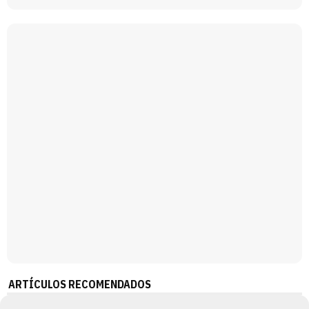
Belén Esteban: "Estoy emocionada, muy contenta y muy feliz por llegar a RTVE"
Manu Baqueiro: "Tuve como referente a Bruce Willis en 'Luz de Luna' para mi trabajo en la serie 'Perdiendo el juicio'"
Magdalena de Suecia responde a las críticas y explica por qué le han permitido lanzar su propio negocio
ARTÍCULOS RECOMENDADOS