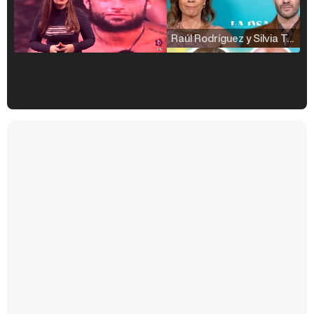
Raúl Rodríguez y Silvia Taulés nos cuentan su papel en 'La familia de la tele'
Kiko Matamoros y Lydia Lozano: "Nuestro público es de todas las edades y RTVE tiene un público muy pegado a las novelas, al que tenemos que captar"
Carlota Corredera y Javier de Hoyos: "La tele tiene que representar al público también y aquí están todos los perfiles posibles&quo;
Así se tomó Felipe VI que la Infanta Sofía no quisiera recibir formación militar