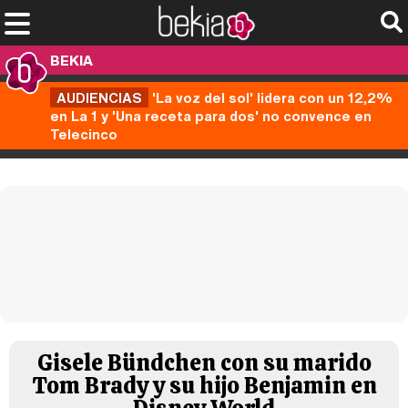
BEKIA
AUDIENCIAS
'La voz del sol' lidera con un 12,2%
en La 1 y 'Una receta para dos' no convence en
Telecinco
Gisele Bündchen con su marido
Tom Brady y su hijo Benjamin en