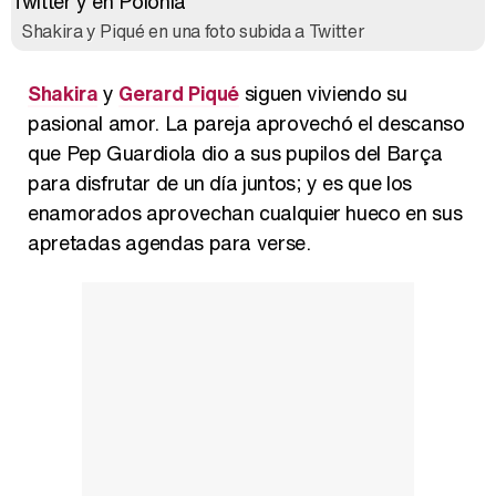
Shakira y Piqué en una foto subida a Twitter
Shakira
y
Gerard Piqué
siguen viviendo su
Carlota Corredera y Javier de Hoyos: "La tele tiene que representar al público también y aquí están todos los perfiles posibles&quo;
pasional amor. La pareja aprovechó el descanso
que Pep Guardiola dio a sus pupilos del Barça
para disfrutar de un día juntos; y es que los
enamorados aprovechan cualquier hueco en sus
Así se tomó Felipe VI que la Infanta Sofía no quisiera recibir formación militar
apretadas agendas para verse.
Belén Esteban: "Estoy emocionada, muy contenta y muy feliz por llegar a RTVE"
Manu Baqueiro: "Tuve como referente a Bruce Willis en 'Luz de Luna' para mi trabajo en la serie 'Perdiendo el juicio'"