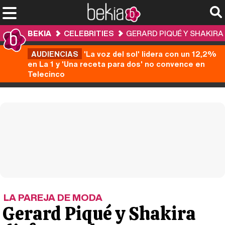
BEKIA
CELEBRITIES
GERARD PIQUÉ Y SHAKIRA
AUDIENCIAS
'La voz del sol' lidera con un 12,2%
en La 1 y 'Una receta para dos' no convence en
Telecinco
LA PAREJA DE MODA
Gerard Piqué y Shakira