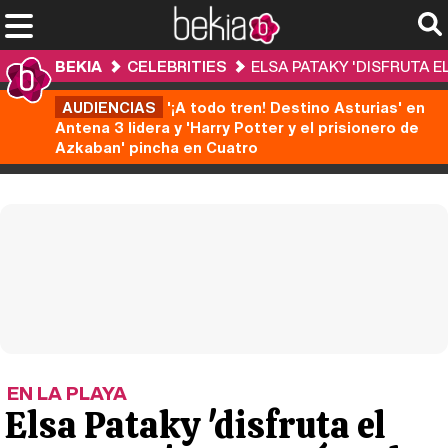
BEKIA
CELEBRITIES
ELSA PATAKY 'DISFRUTA E
AUDIENCIAS
'¡A todo tren! Destino Asturias' en
Antena 3 lidera y 'Harry Potter y el prisionero de
Azkaban' pincha en Cuatro
EN LA PLAYA
Elsa Pataky 'disfruta el