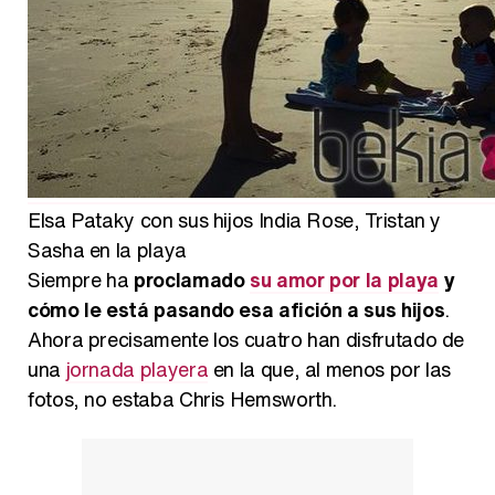
Belén Esteban: "Estoy emocionada, muy contenta y muy feliz por llegar a RTVE"
Manu Baqueiro: "Tuve como referente a Bruce Willis en 'Luz de Luna' para mi trabajo en la serie 'Perdiendo el juicio'"
Elsa Pataky con sus hijos India Rose, Tristan y
Sasha en la playa
Siempre ha
proclamado
su amor por la playa
y
Magdalena de Suecia responde a las críticas y explica por qué le han permitido lanzar su propio negocio
cómo le está pasando esa afición a sus hijos
.
Ahora precisamente los cuatro han disfrutado de
una
jornada playera
en la que, al menos por las
fotos, no estaba Chris Hemsworth.