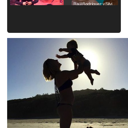
Raúl Rodríguez y Silvia Taulés nos cuentan su papel en 'La familia de la tele'
Kiko Matamoros y Lydia Lozano: "Nuestro público es de todas las edades y RTVE tiene un público muy pegado a las novelas, al que tenemos que captar"
Carlota Corredera y Javier de Hoyos: "La tele tiene que representar al público también y aquí están todos los perfiles posibles&quo;
Así se tomó Felipe VI que la Infanta Sofía no quisiera recibir formación militar