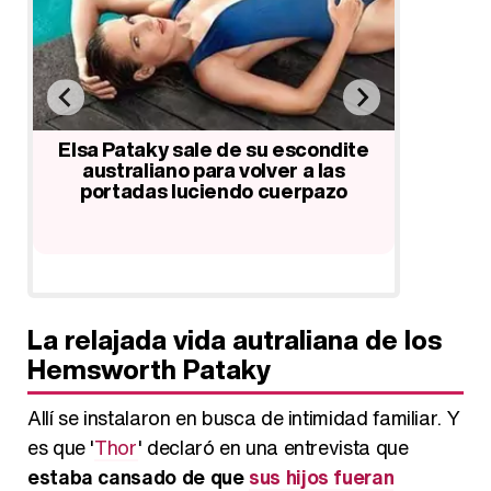
Los mellizos de Elsa Pataky y Chris
Elsa Pata
Hemsworth, dos pequeños y sanos
país 
e
'tragoncentes'
Hemswort
La relajada vida autraliana de los
Hemsworth Pataky
Allí se instalaron en busca de intimidad familiar. Y
es que '
Thor
' declaró en una entrevista que
estaba cansado de que
sus hijos fueran