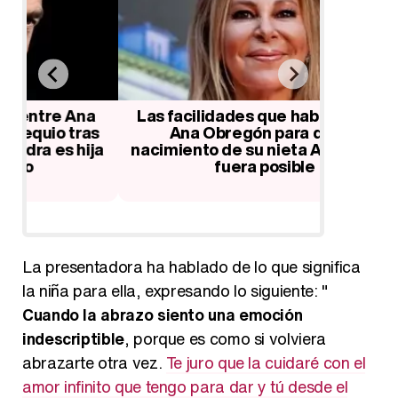
a
Las facilidades que habría tenido
Carolina
s
Ana Obregón para que el
Aless L
ja
nacimiento de su nieta Ana Sandra
cumplir
fuera posible
La presentadora ha hablado de lo que significa
la niña para ella, expresando lo siguiente: "
Cuando la abrazo siento una emoción
indescriptible
, porque es como si volviera
abrazarte otra vez.
Te juro que la cuidaré con el
amor infinito que tengo para dar y tú desde el