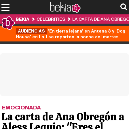
BEKIA
CELEBRITIES
LA CARTA DE ANA OBREGÓN 
AUDIENCIAS
'En tierra lejana' en Antena 3 y 'Dog
House' en La 1 se reparten la noche del martes
EMOCIONADA
La carta de Ana Obregón a
Aless Lequio: "Eres el