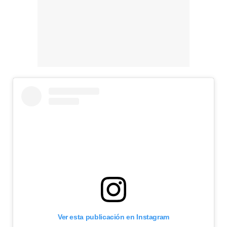
Manu Baqueiro: "Tuve como referente a Bruce Willis en 'Luz de Luna' para mi trabajo en la serie 'Perdiendo el juicio'"
Magdalena de Suecia responde a las críticas y explica por qué le han permitido lanzar su propio negocio
Ver esta publicación en Instagram