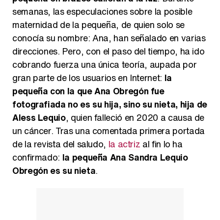
Carlota Corredera y Javier de Hoyos: "La tele tiene que representar al público también y aquí están todos los perfiles posibles&quo;
semanas, las especulaciones sobre la posible
maternidad de la pequeña, de quien solo se
conocía su nombre: Ana, han señalado en varias
direcciones. Pero, con el paso del tiempo, ha ido
Así se tomó Felipe VI que la Infanta Sofía no quisiera recibir formación militar
cobrando fuerza una única teoría, aupada por
gran parte de los usuarios en Internet:
la
pequeña con la que Ana Obregón fue
fotografiada no es su hija, sino su nieta, hija de
Aless Lequio
, quien falleció en 2020 a causa de
Belén Esteban: "Estoy emocionada, muy contenta y muy feliz por llegar a RTVE"
un cáncer. Tras una comentada primera portada
de la revista del saludo,
la actriz
al fin lo ha
confirmado:
la pequeña Ana Sandra Lequio
Obregón es su nieta
.
Manu Baqueiro: "Tuve como referente a Bruce Willis en 'Luz de Luna' para mi trabajo en la serie 'Perdiendo el juicio'"