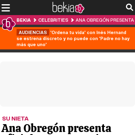
BEKIA
CELEBRITIES
ANA OBREGÓN PRESENTA OF
AUDIENCIAS
'Ordena tu vida' con Inés Hernand
se estrena discreto y no puede con 'Padre no hay
más que uno'
SU NIETA
Ana Obregón presenta