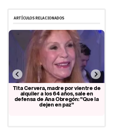
ARTÍCULOS RELACIONADOS
bre
Tita Cervera, madre por vientre de
Esther 
a
alquiler a los 64 años, sale en
Falcó le
defensa de Ana Obregón: "Que la
los 81 añ
dejen en paz"