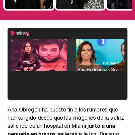
Raúl Rodríguez y Silvia Taulés nos cuentan su papel en 'La familia de la tele'
Kiko Matamoros y Lydia Lozano: "Nuestro público es de todas las edades y RTVE tiene un público muy pegado a las novelas, al que tenemos que captar"
Ana Obregón ha puesto fin a los rumores que
han surgido desde que las imágenes de la actriz
saliendo de un hospital en Miami
junto a una
pequeña en brazos salieran a la luz
. Durante