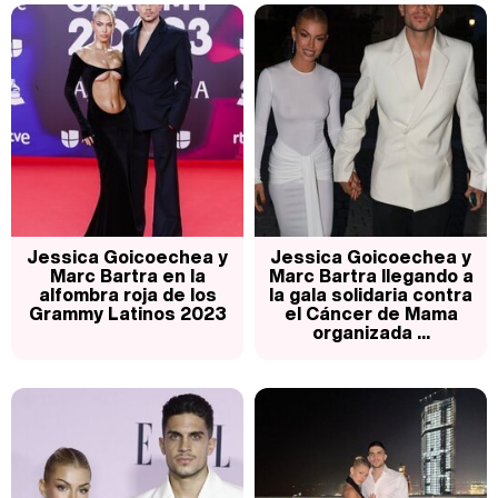
Carlota Corredera y Javier de Hoyos: "La tele tiene que representar al público también y aquí están todos los perfiles posibles&quo;
Así se tomó Felipe VI que la Infanta Sofía no quisiera recibir formación militar
Jessica Goicoechea y
Jessica Goicoechea y
Marc Bartra en la
Marc Bartra llegando a
alfombra roja de los
la gala solidaria contra
Grammy Latinos 2023
el Cáncer de Mama
organizada ...
Belén Esteban: "Estoy emocionada, muy contenta y muy feliz por llegar a RTVE"
Manu Baqueiro: "Tuve como referente a Bruce Willis en 'Luz de Luna' para mi trabajo en la serie 'Perdiendo el juicio'"