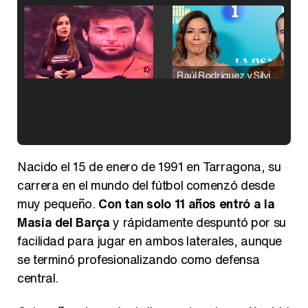
Raúl Rodríguez y Silvia Taulés nos cuentan su papel en 'La familia de la tele'
Kiko Matamoros y Lydia Lozano: "Nuestro público es de todas las edades y RTVE tiene un público muy pegado a las novelas, al que tenemos que captar"
Nacido el 15 de enero de 1991 en Tarragona, su
carrera en el mundo del fútbol comenzó desde
muy pequeño.
Con tan solo 11 años entró a la
Masía del Barça
y rápidamente despuntó por su
Carlota Corredera y Javier de Hoyos: "La tele tiene que representar al público también y aquí están todos los perfiles posibles&quo;
facilidad para jugar en ambos laterales, aunque
se terminó profesionalizando como defensa
central.