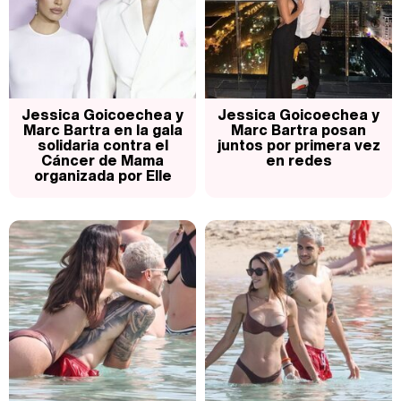
Magdalena de Suecia responde a las críticas y explica por qué le han permitido lanzar su propio negocio
Jessica Goicoechea y
Jessica Goicoechea y
Marc Bartra en la gala
Marc Bartra posan
solidaria contra el
juntos por primera vez
Cáncer de Mama
en redes
organizada por Elle