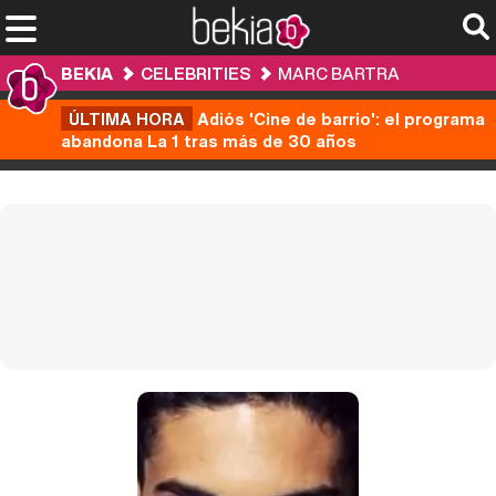
BEKIA
CELEBRITIES
MARC BARTRA
ÚLTIMA HORA
Adiós 'Cine de barrio': el programa
abandona La 1 tras más de 30 años