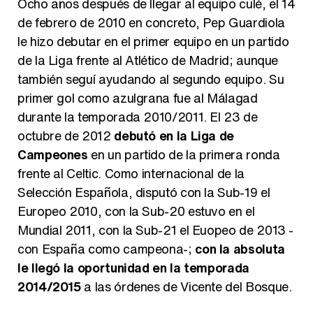
Ocho años después de llegar al equipo culé, el 14
Así se tomó Felipe VI que la Infanta Sofía no quisiera recibir formación militar
de febrero de 2010 en concreto, Pep Guardiola
le hizo debutar en el primer equipo en un partido
de la Liga frente al Atlético de Madrid; aunque
también seguí ayudando al segundo equipo. Su
Belén Esteban: "Estoy emocionada, muy contenta y muy feliz por llegar a RTVE"
primer gol como azulgrana fue al Málagad
durante la temporada 2010/2011. El 23 de
octubre de 2012
debutó en la Liga de
Campeones
en un partido de la primera ronda
Manu Baqueiro: "Tuve como referente a Bruce Willis en 'Luz de Luna' para mi trabajo en la serie 'Perdiendo el juicio'"
frente al Celtic. Como internacional de la
Selección Española, disputó con la Sub-19 el
Europeo 2010, con la Sub-20 estuvo en el
Mundial 2011, con la Sub-21 el Euopeo de 2013 -
Magdalena de Suecia responde a las críticas y explica por qué le han permitido lanzar su propio negocio
con España como campeona-;
con la absoluta
le llegó la oportunidad en la temporada
2014/2015
a las órdenes de Vicente del Bosque.