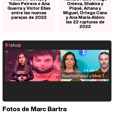
Yulen Peirera o Ana
Onieva, Shakira y
Guerra y Víctor Elías
Piqué, Aitana y
entre las nuevas
Miguel, Ortega Cano
parejas de 2022
y Ana María Aldón:
las 22 rupturas de
2022
Raúl Rodríguez y Silvia Taulés nos cuentan su papel en 'La familia de la tele'
Kiko Matamoros y Lydia Lozano: "Nuestro público es de todas las edades y RTVE tiene un público muy pegado a las novelas, al que tenemos que captar"
Fotos de Marc Bartra