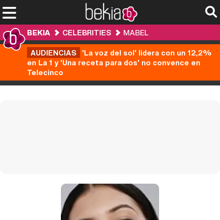
BEKIA
CELEBRITIES
MABEL
AUDIENCIAS
'La voz del sol' lidera con un 12,2%
en La 1 y 'Una receta para dos' no convence en
Telecinco