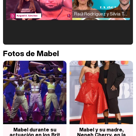
Raúl Rodríguez y Silvia Taulés nos cuentan su papel en 'La familia de la tele'
Kiko Matamoros y Lydia Lozano: "Nuestro público es de todas las edades y RTVE tiene un público muy pegado a las novelas, al que tenemos que captar"
Fotos de Mabel
Carlota Corredera y Javier de Hoyos: "La tele tiene que representar al público también y aquí están todos los perfiles posibles&quo;
Así se tomó Felipe VI que la Infanta Sofía no quisiera recibir formación militar
Mabel durante su
Mabel y su madre,
actuación en los Brit
Neneh Cherry, en la