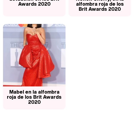
Awards 2020
alfombra roja de los
Brit Awards 2020
Belén Esteban: "Estoy emocionada, muy contenta y muy feliz por llegar a RTVE"
Manu Baqueiro: "Tuve como referente a Bruce Willis en 'Luz de Luna' para mi trabajo en la serie 'Perdiendo el juicio'"
Magdalena de Suecia responde a las críticas y explica por qué le han permitido lanzar su propio negocio
Mabel en la alfombra
roja de los Brit Awards
2020