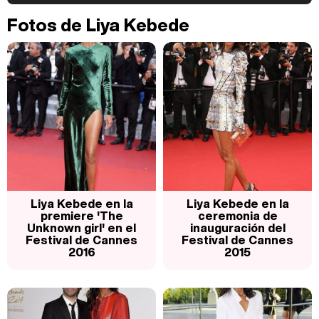
Kiko Matamoros y Lydia Lozano: "Nuestro público es de todas las edades y RTVE tiene un público muy pegado a las novelas, al que tenemos que captar"
Fotos de Liya Kebede
Carlota Corredera y Javier de Hoyos: "La tele tiene que representar al público también y aquí están todos los perfiles posibles&quo;
Así se tomó Felipe VI que la Infanta Sofía no quisiera recibir formación militar
Liya Kebede en la
Liya Kebede en la
premiere 'The
ceremonia de
Unknown girl' en el
inauguración del
Festival de Cannes
Festival de Cannes
2016
2015
Belén Esteban: "Estoy emocionada, muy contenta y muy feliz por llegar a RTVE"