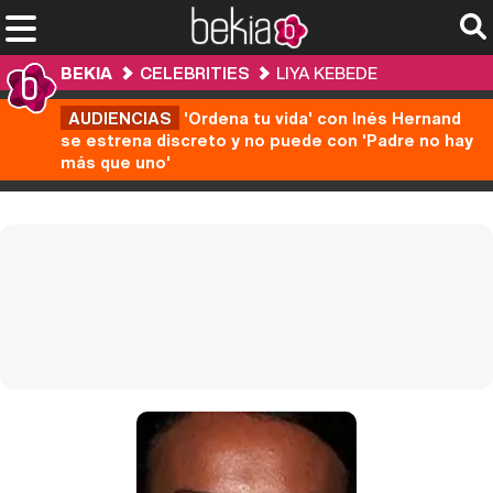
BEKIA
CELEBRITIES
LIYA KEBEDE
AUDIENCIAS
'Ordena tu vida' con Inés Hernand
se estrena discreto y no puede con 'Padre no hay
más que uno'