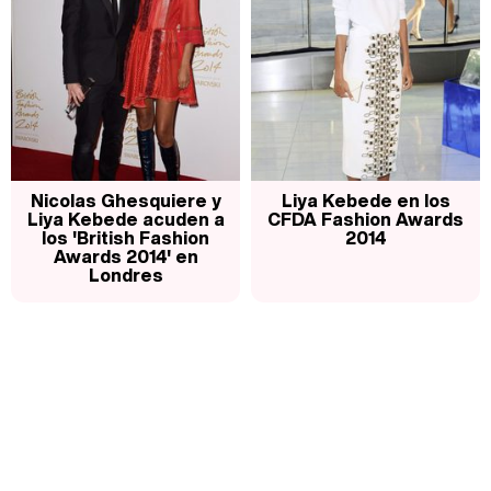
Manu Baqueiro: "Tuve como referente a Bruce Willis en 'Luz de Luna' para mi trabajo en la serie 'Perdiendo el juicio'"
Magdalena de Suecia responde a las críticas y explica por qué le han permitido lanzar su propio negocio
Nicolas Ghesquiere y
Liya Kebede en los
Liya Kebede acuden a
CFDA Fashion Awards
los 'British Fashion
2014
Awards 2014' en
Londres