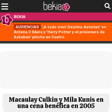
BEKIA
AUDIENCIAS
'¡A todo tren! Destino Asturias' en
Antena 3 lidera y 'Harry Potter y el prisionero de
Azkaban' pincha en Cuatro
Macaulay Culkin y Mila Kunis en
una cena benéfica en 2005