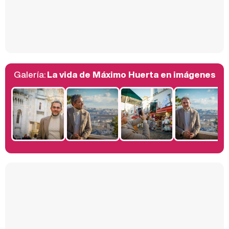
Así se tomó Felipe VI que la Infanta Sofía no quisiera recibir formación militar
Galería:
La vida de Máximo Huerta en imágenes
Belén Esteban: "Estoy emocionada, muy contenta y muy feliz por llegar a RTVE"
Manu Baqueiro: "Tuve como referente a Bruce Willis en 'Luz de Luna' para mi trabajo en la serie 'Perdiendo el juicio'"
Magdalena de Suecia responde a las críticas y explica por qué le han permitido lanzar su propio negocio