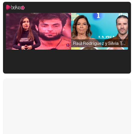
Raúl Rodríguez y Silvia Taulés nos cuentan su papel en 'La familia de la tele'
Kiko Matamoros y Lydia Lozano: "Nuestro público es de todas las edades y RTVE tiene un público muy pegado a las novelas, al que tenemos que captar"
Carlota Corredera y Javier de Hoyos: "La tele tiene que representar al público también y aquí están todos los perfiles posibles&quo;