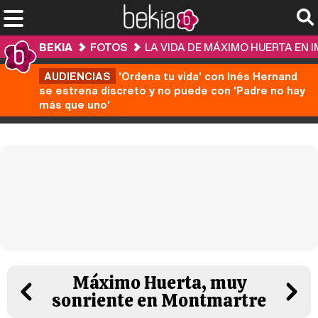
BEKIA
FOTOS
LA VIDA DE MÁXIMO HUERTA EN 
AUDIENCIAS
'Ordena tu vida' con Inés Hernand
se estrena discreto y no puede con 'Padre no hay
más que uno'
Máximo Huerta, muy
sonriente en Montmartre