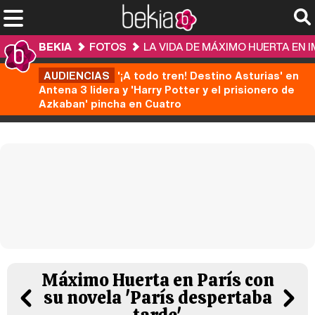
BEKIA
FOTOS
LA VIDA DE MÁXIMO HUERTA EN 
AUDIENCIAS
'¡A todo tren! Destino Asturias' en
Antena 3 lidera y 'Harry Potter y el prisionero de
Azkaban' pincha en Cuatro
Máximo Huerta en París con
su novela 'París despertaba