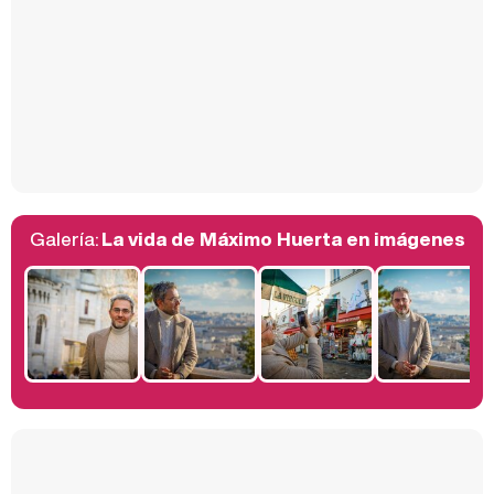
Así se tomó Felipe VI que la Infanta Sofía no quisiera recibir formación militar
Galería:
La vida de Máximo Huerta en imágenes
Belén Esteban: "Estoy emocionada, muy contenta y muy feliz por llegar a RTVE"
Manu Baqueiro: "Tuve como referente a Bruce Willis en 'Luz de Luna' para mi trabajo en la serie 'Perdiendo el juicio'"