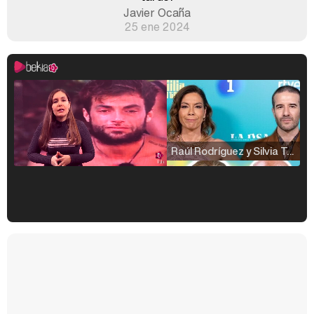
Javier Ocaña
25 ene 2024
Raúl Rodríguez y Silvia Taulés nos cuentan su papel en 'La familia de la tele'
Kiko Matamoros y Lydia Lozano: "Nuestro público es de todas las edades y RTVE tiene un público muy pegado a las novelas, al que tenemos que captar"
Carlota Corredera y Javier de Hoyos: "La tele tiene que representar al público también y aquí están todos los perfiles posibles&quo;