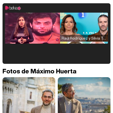
Raúl Rodríguez y Silvia Taulés nos cuentan su papel en 'La familia de la tele'
Kiko Matamoros y Lydia Lozano: "Nuestro público es de todas las edades y RTVE tiene un público muy pegado a las novelas, al que tenemos que captar"
Fotos de Máximo Huerta
Carlota Corredera y Javier de Hoyos: "La tele tiene que representar al público también y aquí están todos los perfiles posibles&quo;