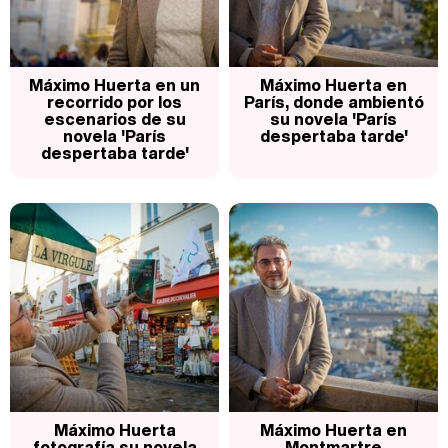
Así se tomó Felipe VI que la Infanta Sofía no quisiera recibir formación militar
Máximo Huerta en un
Máximo Huerta en
recorrido por los
París, donde ambientó
escenarios de su
su novela 'París
novela 'París
despertaba tarde'
despertaba tarde'
Belén Esteban: "Estoy emocionada, muy contenta y muy feliz por llegar a RTVE"
Manu Baqueiro: "Tuve como referente a Bruce Willis en 'Luz de Luna' para mi trabajo en la serie 'Perdiendo el juicio'"
Magdalena de Suecia responde a las críticas y explica por qué le han permitido lanzar su propio negocio
Máximo Huerta
Máximo Huerta en
fotografía su novela
Montmartre