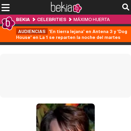
BEKIA
CELEBRITIES
MÁXIMO HUERTA
AUDIENCIAS
'En tierra lejana' en Antena 3 y 'Dog
House' en La 1 se reparten la noche del martes