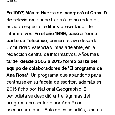
Días.
Belén Esteban: "Estoy emocionada, muy contenta y muy feliz por llegar a RTVE"
En 1997, Màxim Huerta se incorporó al Canal 9
de televisión
, donde trabajó como redactor,
enviado especial, editor y presentador de
Manu Baqueiro: "Tuve como referente a Bruce Willis en 'Luz de Luna' para mi trabajo en la serie 'Perdiendo el juicio'"
informativos.
En el año 1999, pasó a formar
parte de Telecinco
, primero estivo desde la
Comunidad Valencia y, más adelante, en la
redacción central de informativos. Años más
Magdalena de Suecia responde a las críticas y explica por qué le han permitido lanzar su propio negocio
tarde,
desde 2005 a 2015 formó parte del
equipo de colaboradores de 'El programa de
Ana Rosa'
. Un programa que abandonó para
centrarse en su faceta de escritor, además en
2015 fichó por National Geographic. El
periodista se despidió entre lágrimas del
programa presentado por Ana Rosa,
asegurando que: "Esto no es un adiós, sino un