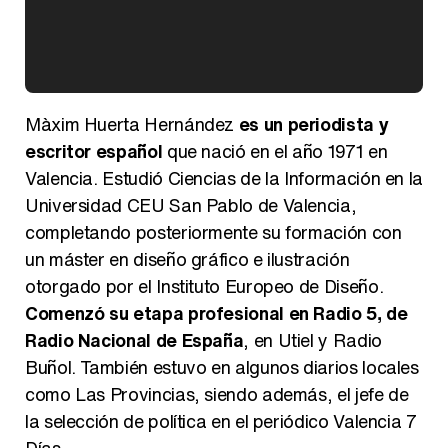
Kiko Matamoros y Lydia Lozano: "Nuestro público es de todas las edades y RTVE tiene un público muy pegado a las novelas, al que tenemos que captar"
Màxim Huerta Hernández
es un periodista y
escritor español
que nació en el año 1971 en
Valencia. Estudió Ciencias de la Información en la
Universidad CEU San Pablo de Valencia,
Carlota Corredera y Javier de Hoyos: "La tele tiene que representar al público también y aquí están todos los perfiles posibles&quo;
completando posteriormente su formación con
un máster en diseño gráfico e ilustración
otorgado por el Instituto Europeo de Diseño.
Comenzó su etapa profesional en Radio 5, de
Así se tomó Felipe VI que la Infanta Sofía no quisiera recibir formación militar
Radio Nacional de España
, en Utiel y Radio
Buñol. También estuvo en algunos diarios locales
como Las Provincias, siendo además, el jefe de
la selección de política en el periódico Valencia 7