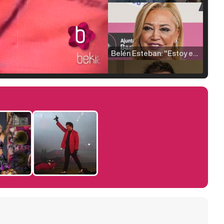
Belén Esteban: "Estoy emocionada, muy contenta y muy feliz por llegar a RTVE"
Manu Baqueiro: "Tuve como referente a Bruce Willis en 'Luz de Luna' para mi trabajo en la serie 'Perdiendo el juicio'"
Magdalena de Suecia responde a las críticas y explica por qué le han permitido lanzar su propio negocio