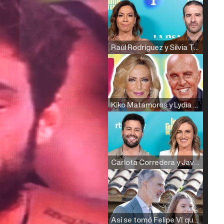
Raúl Rodríguez y Silvia Taulés nos cuentan su papel en 'La familia de la tele'
Kiko Matamoros y Lydia Lozano: "Nuestro público es de todas las edades y RTVE tiene un público muy pegado a las novelas, al que tenemos que captar"
Carlota Corredera y Javier de Hoyos: "La tele tiene que representar al público también y aquí están todos los perfiles posibles&quo;
Así se tomó Felipe VI que la Infanta Sofía no quisiera recibir formación militar