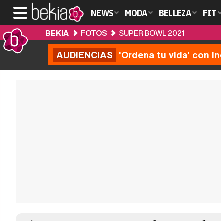
NEWS
MODA
BELLEZA
FIT
BEKIA
FOTOS
SUPER BOWL 2021
AUDIENCIAS
'Ordena tu vida' con I