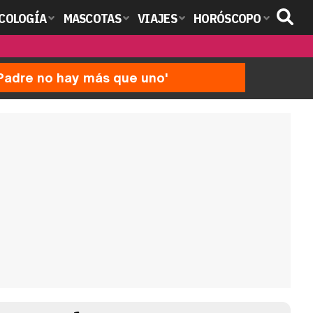
COLOGÍA
MASCOTAS
VIAJES
HORÓSCOPO
'Padre no hay más que uno'