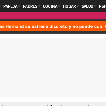
PAREJA
PADRES
COCINA
HOGAR
SALUD
PSI
nés Hernand se estrena discreto y no puede con 