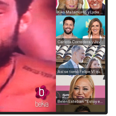
Kiko Matamoros y Lydia Lozano: "Nuestro público es de todas las edades y RTVE tiene un público muy pegado a las novelas, al que tenemos que captar"
Carlota Corredera y Javier de Hoyos: "La tele tiene que representar al público también y aquí están todos los perfiles posibles&quo;
Así se tomó Felipe VI que la Infanta Sofía no quisiera recibir formación militar
Belén Esteban: "Estoy emocionada, muy contenta y muy feliz por llegar a RTVE"