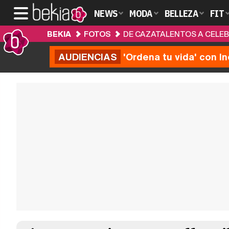
NEWS
MODA
BELLEZA
FIT
BEKIA
FOTOS
DE CAZATALENTOS A CELEBR
AUDIENCIAS
'Ordena tu vida' con I