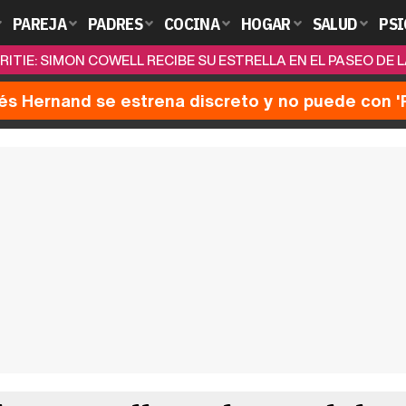
PAREJA
PADRES
COCINA
HOGAR
SALUD
PSI
ITIE: SIMON COWELL RECIBE SU ESTRELLA EN EL PASEO DE
nés Hernand se estrena discreto y no puede con 