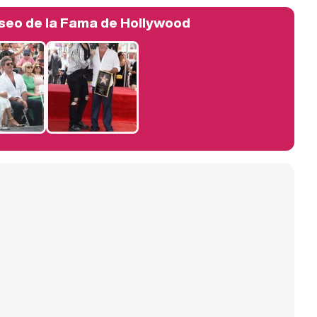
Paseo de la Fama de Hollywood
Manu Baqueiro: "Tuve como referente a Bruce Willis en 'Luz de Luna' para mi trabajo en la serie 'Perdiendo el juicio'"
Magdalena de Suecia responde a las críticas y explica por qué le han permitido lanzar su propio negocio