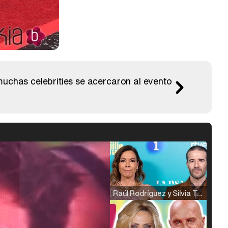
muchas celebrities se acercaron al evento
Raúl Rodríguez y Silvia Taulés nos cuentan su papel en 'La familia de la tele'