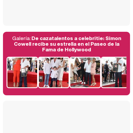
Así se tomó Felipe VI que la Infanta Sofía no quisiera recibir formación militar
Galería:
De cazatalentos a celebritie: Simon
Belén Esteban: "Estoy emocionada, muy contenta y muy feliz por llegar a RTVE"
Cowell recibe su estrella en el Paseo de la
Fama de Hollywood
Manu Baqueiro: "Tuve como referente a Bruce Willis en 'Luz de Luna' para mi trabajo en la serie 'Perdiendo el juicio'"
Magdalena de Suecia responde a las críticas y explica por qué le han permitido lanzar su propio negocio