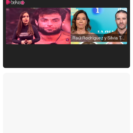
Raúl Rodríguez y Silvia Taulés nos cuentan su papel en 'La familia de la tele'
Kiko Matamoros y Lydia Lozano: "Nuestro público es de todas las edades y RTVE tiene un público muy pegado a las novelas, al que tenemos que captar"
Carlota Corredera y Javier de Hoyos: "La tele tiene que representar al público también y aquí están todos los perfiles posibles&quo;