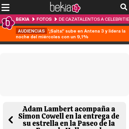
BEKIA
FOTOS
DE CAZATALENTOS A CELEBRITIE
AUDIENCIAS
'¡Salta!' sube en Antena 3 y lidera la
noche del miércoles con un 9,1%
Adam Lambert acompaña a
Simon Cowell en la entrega de
su estrella en la Paseo de la