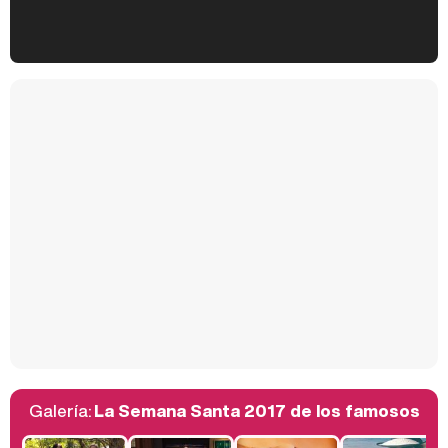
Kiko Matamoros y Lydia Lozano: "Nuestro público es de todas las edades y RTVE tiene un público muy pegado a las novelas, al que tenemos que captar"
Carlota Corredera y Javier de Hoyos: "La tele tiene que representar al público también y aquí están todos los perfiles posibles&quo;
Así se tomó Felipe VI que la Infanta Sofía no quisiera recibir formación militar
Galería:
La Semana Santa 2017 de los famosos
Belén Esteban: "Estoy emocionada, muy contenta y muy feliz por llegar a RTVE"