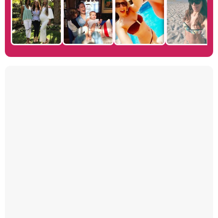
Manu Baqueiro: "Tuve como referente a Bruce Willis en 'Luz de Luna' para mi trabajo en la serie 'Perdiendo el juicio'"
Magdalena de Suecia responde a las críticas y explica por qué le han permitido lanzar su propio negocio