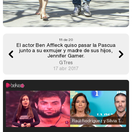
11
de 20
El actor Ben Affleck quiso pasar la Pascua
junto a su exmujer y madre de sus hijos,
Jennifer Garner.
GTres
17 abr 2017
Raúl Rodríguez y Silvia Taulés nos cuentan su papel en 'La familia de la tele'