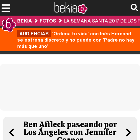
BEKIA
FOTOS
LA SEMANA SANTA 2017 DE LOS
AUDIENCIAS
'Ordena tu vida' con Inés Hernand
se estrena discreto y no puede con 'Padre no hay
más que uno'
Ben Affleck paseando por
Los Ángeles con Jennifer