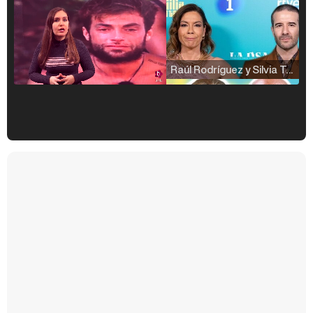
Raúl Rodríguez y Silvia Taulés nos cuentan su papel en 'La familia de la tele'
Kiko Matamoros y Lydia Lozano: "Nuestro público es de todas las edades y RTVE tiene un público muy pegado a las novelas, al que tenemos que captar"
Carlota Corredera y Javier de Hoyos: "La tele tiene que representar al público también y aquí están todos los perfiles posibles&quo;
Así se tomó Felipe VI que la Infanta Sofía no quisiera recibir formación militar