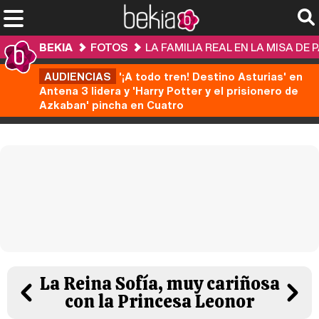
BEKIA
FOTOS
LA FAMILIA REAL EN LA MISA DE 
AUDIENCIAS
'¡A todo tren! Destino Asturias' en
Antena 3 lidera y 'Harry Potter y el prisionero de
Azkaban' pincha en Cuatro
La Reina Sofía, muy cariñosa
con la Princesa Leonor