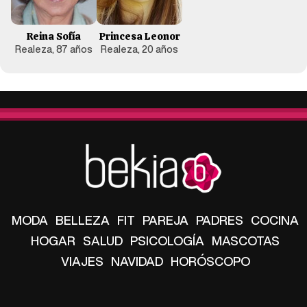
Reina Sofía
Princesa Leonor
Realeza, 87 años
Realeza, 20 años
MODA
BELLEZA
FIT
PAREJA
PADRES
COCINA
HOGAR
SALUD
PSICOLOGÍA
MASCOTAS
VIAJES
NAVIDAD
HORÓSCOPO