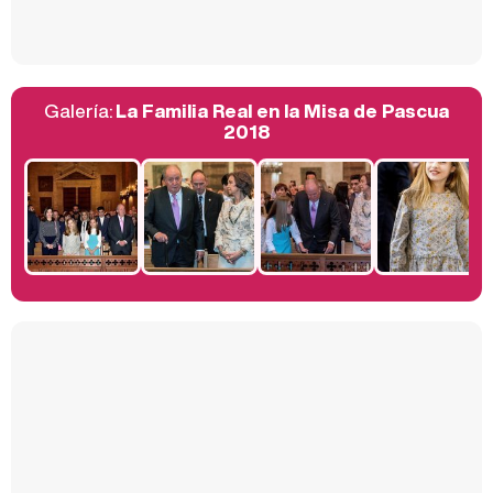
Galería:
La Familia Real en la Misa de Pascua
Belén Esteban: "Estoy emocionada, muy contenta y muy feliz por llegar a RTVE"
2018
Manu Baqueiro: "Tuve como referente a Bruce Willis en 'Luz de Luna' para mi trabajo en la serie 'Perdiendo el juicio'"
Magdalena de Suecia responde a las críticas y explica por qué le han permitido lanzar su propio negocio