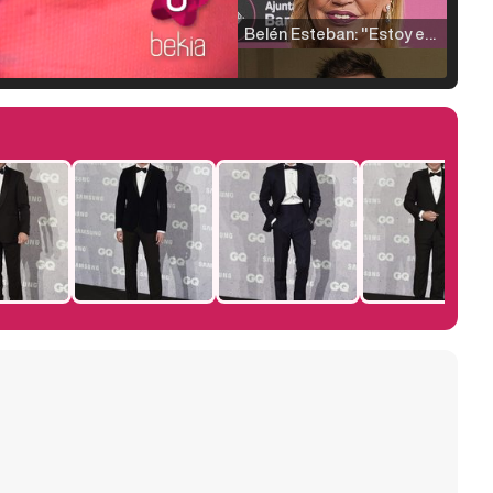
Belén Esteban: "Estoy emocionada, muy contenta y muy feliz por llegar a RTVE"
Manu Baqueiro: "Tuve como referente a Bruce Willis en 'Luz de Luna' para mi trabajo en la serie 'Perdiendo el juicio'"
Magdalena de Suecia responde a las críticas y explica por qué le han permitido lanzar su propio negocio