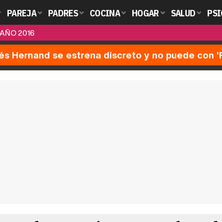
PAREJA
PADRES
COCINA
HOGAR
SALUD
PSI
AÑO 2016
nés Hernand se estrena discreto y no puede con 