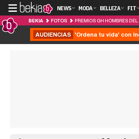
NEWS
MODA
BELLEZA
FIT
BEKIA
FOTOS
PREMIOS GH HOMBRES DEL 
AUDIENCIAS
'Ordena tu vida' con I