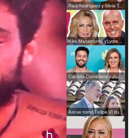
Raúl Rodríguez y Silvia Taulés nos cuentan su papel en 'La familia de la tele'
Kiko Matamoros y Lydia Lozano: "Nuestro público es de todas las edades y RTVE tiene un público muy pegado a las novelas, al que tenemos que captar"
Carlota Corredera y Javier de Hoyos: "La tele tiene que representar al público también y aquí están todos los perfiles posibles&quo;
Así se tomó Felipe VI que la Infanta Sofía no quisiera recibir formación militar