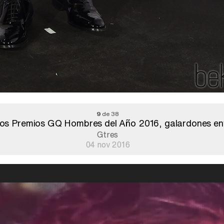
9
de 38
e los Premios GQ Hombres del Año 2016, galardones e
Gtres
04 nov 2016