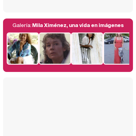
Galería:
Mila Ximénez, una vida en imágenes
Belén Esteban: "Estoy emocionada, muy contenta y muy feliz por llegar a RTVE"
Manu Baqueiro: "Tuve como referente a Bruce Willis en 'Luz de Luna' para mi trabajo en la serie 'Perdiendo el juicio'"
Magdalena de Suecia responde a las críticas y explica por qué le han permitido lanzar su propio negocio