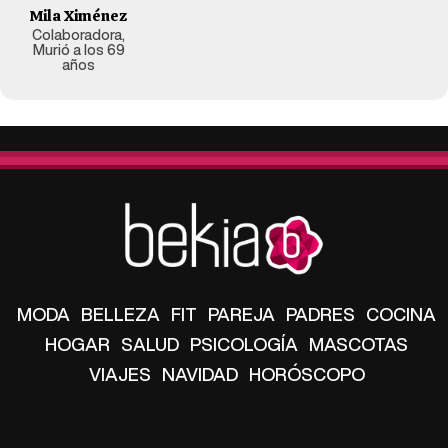
Mila Ximénez
Colaboradora,
Murió a los 69
años
MODA
BELLEZA
FIT
PAREJA
PADRES
COCINA
HOGAR
SALUD
PSICOLOGÍA
MASCOTAS
VIAJES
NAVIDAD
HORÓSCOPO