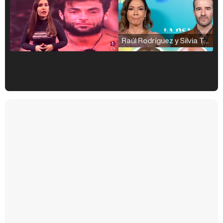
Raúl Rodríguez y Silvia Taulés nos cuentan su papel en 'La familia de la tele'
Kiko Matamoros y Lydia Lozano: "Nuestro público es de todas las edades y RTVE tiene un público muy pegado a las novelas, al que tenemos que captar"
Carlota Corredera y Javier de Hoyos: "La tele tiene que representar al público también y aquí están todos los perfiles posibles&quo;
Así se tomó Felipe VI que la Infanta Sofía no quisiera recibir formación militar