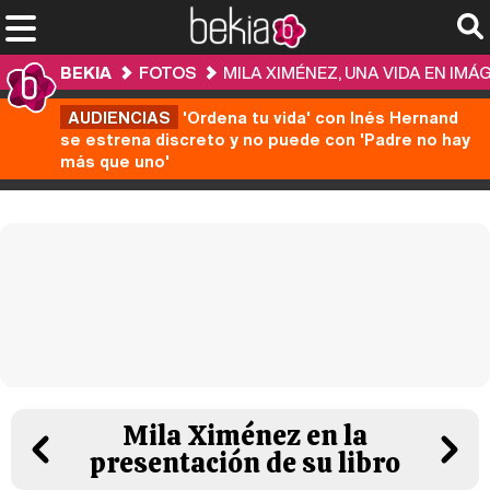
BEKIA
FOTOS
MILA XIMÉNEZ, UNA VIDA EN IMÁ
AUDIENCIAS
'Ordena tu vida' con Inés Hernand
se estrena discreto y no puede con 'Padre no hay
más que uno'
Mila Ximénez en la
presentación de su libro