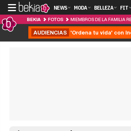
NEWS
MODA
BELLEZA
FIT
BEKIA
FOTOS
MIEMBROS DE LA FAMILIA R
AUDIENCIAS
'Ordena tu vida' con I