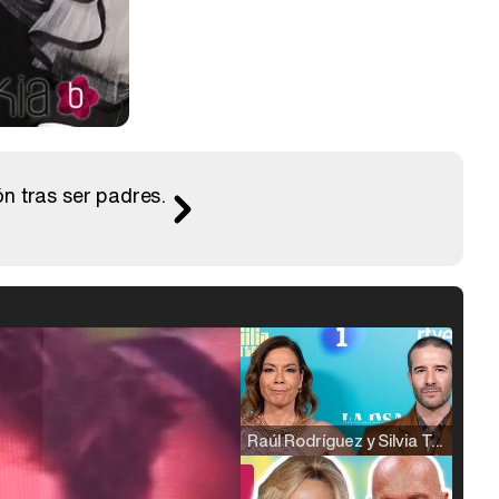
ón tras ser padres.
Raúl Rodríguez y Silvia Taulés nos cuentan su papel en 'La familia de la tele'