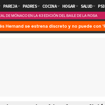
PAREJA
PADRES
COCINA
HOGAR
SALUD
PSI
EAL DE MÓNACO EN LA 63 EDICIÓN DEL BAILE DE LA ROSA
nés Hernand se estrena discreto y no puede con 