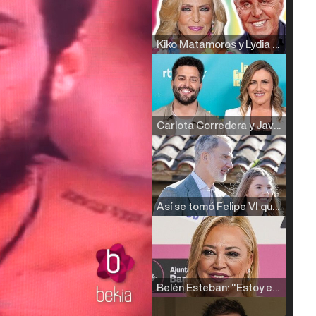
Kiko Matamoros y Lydia Lozano: "Nuestro público es de todas las edades y RTVE tiene un público muy pegado a las novelas, al que tenemos que captar"
Carlota Corredera y Javier de Hoyos: "La tele tiene que representar al público también y aquí están todos los perfiles posibles&quo;
Así se tomó Felipe VI que la Infanta Sofía no quisiera recibir formación militar
Belén Esteban: "Estoy emocionada, muy contenta y muy feliz por llegar a RTVE"