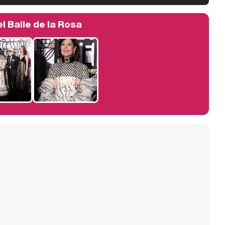
l Baile de la Rosa
Manu Baqueiro: "Tuve como referente a Bruce Willis en 'Luz de Luna' para mi trabajo en la serie 'Perdiendo el juicio'"
Magdalena de Suecia responde a las críticas y explica por qué le han permitido lanzar su propio negocio