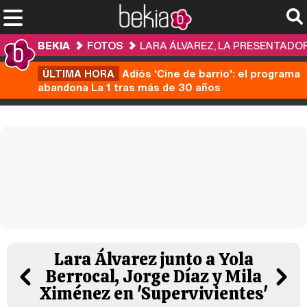
BEKIA
FOTOS
LARA ÁLVAREZ, LA PRESENTAD
ÚLTIMA HORA
Adiós 'Cine de barrio': el programa
abandona La 1 tras más de 30 años
Lara Álvarez junto a Yola
Berrocal, Jorge Díaz y Mila
Ximénez en 'Supervivientes'