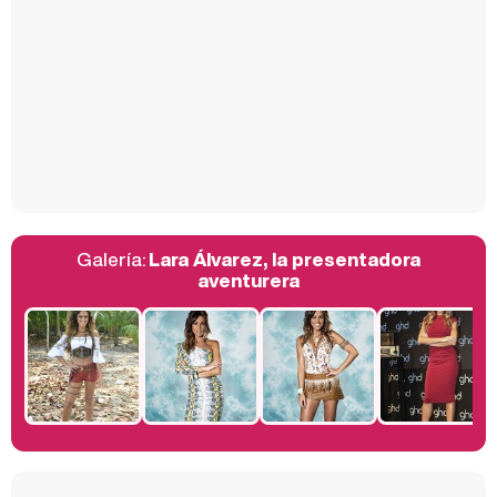
Carlota Corredera y Javier de Hoyos: "La tele tiene que representar al público también y aquí están todos los perfiles posibles&quo;
Así se tomó Felipe VI que la Infanta Sofía no quisiera recibir formación militar
Galería:
Lara Álvarez, la presentadora
Belén Esteban: "Estoy emocionada, muy contenta y muy feliz por llegar a RTVE"
aventurera
Manu Baqueiro: "Tuve como referente a Bruce Willis en 'Luz de Luna' para mi trabajo en la serie 'Perdiendo el juicio'"