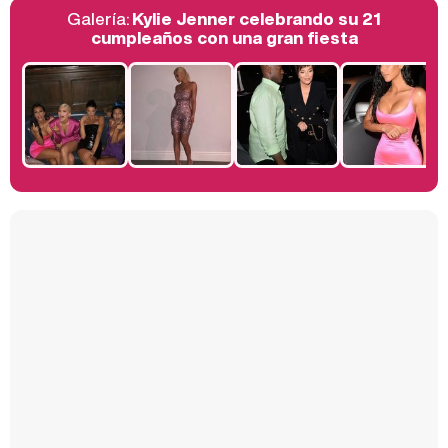
Galería:
Kylie Jenner celebrando su 21
Belén Esteban: "Estoy emocionada, muy contenta y muy feliz por llegar a RTVE"
cumpleaños con una gran fiesta
Manu Baqueiro: "Tuve como referente a Bruce Willis en 'Luz de Luna' para mi trabajo en la serie 'Perdiendo el juicio'"
Magdalena de Suecia responde a las críticas y explica por qué le han permitido lanzar su propio negocio