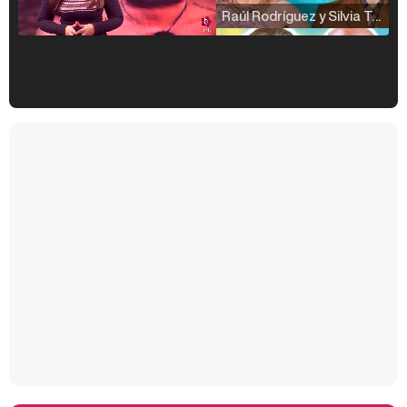
Raúl Rodríguez y Silvia Taulés nos cuentan su papel en 'La familia de la tele'
Kiko Matamoros y Lydia Lozano: "Nuestro público es de todas las edades y RTVE tiene un público muy pegado a las novelas, al que tenemos que captar"
Carlota Corredera y Javier de Hoyos: "La tele tiene que representar al público también y aquí están todos los perfiles posibles&quo;
Así se tomó Felipe VI que la Infanta Sofía no quisiera recibir formación militar