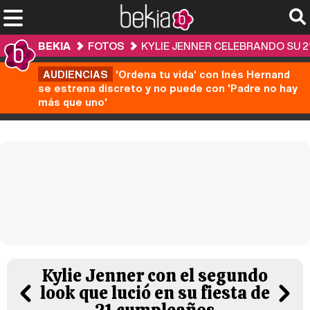
BEKIA
FOTOS
KYLIE JENNER CELEBRANDO SU 
AUDIENCIAS
'Ordena tu vida' con Inés Hernand
se estrena discreto y no puede con 'Padre no hay
más que uno'
Kylie Jenner con el segundo
look que lució en su fiesta de