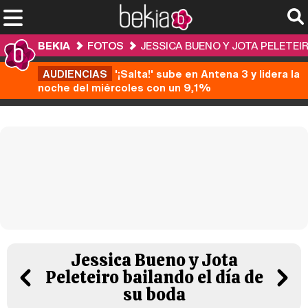
BEKIA
FOTOS
JESSICA BUENO Y JOTA PELETEIR
AUDIENCIAS
'¡Salta!' sube en Antena 3 y lidera la
noche del miércoles con un 9,1%
Jessica Bueno y Jota
Peleteiro bailando el día de
su boda