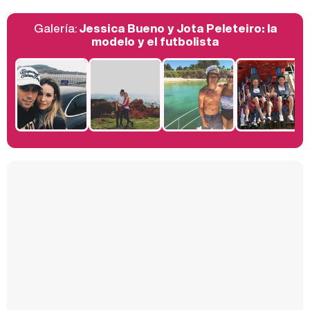
Galería:
Jessica Bueno y Jota Peleteiro: la
Belén Esteban: "Estoy emocionada, muy contenta y muy feliz por llegar a RTVE"
modelo y el futbolista
Manu Baqueiro: "Tuve como referente a Bruce Willis en 'Luz de Luna' para mi trabajo en la serie 'Perdiendo el juicio'"
Magdalena de Suecia responde a las críticas y explica por qué le han permitido lanzar su propio negocio