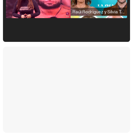
Raúl Rodríguez y Silvia Taulés nos cuentan su papel en 'La familia de la tele'
Kiko Matamoros y Lydia Lozano: "Nuestro público es de todas las edades y RTVE tiene un público muy pegado a las novelas, al que tenemos que captar"
Carlota Corredera y Javier de Hoyos: "La tele tiene que representar al público también y aquí están todos los perfiles posibles&quo;
Así se tomó Felipe VI que la Infanta Sofía no quisiera recibir formación militar