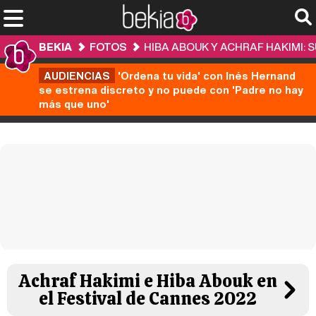
BEKIA
FOTOS
HIBA ABOUK Y ACHRAF HAKIMI: 
AUDIENCIAS
'Ordena tu vida' con Inés Hernand
se estrena discreto y no puede con 'Padre no hay
más que uno'
Achraf Hakimi e Hiba Abouk en
el Festival de Cannes 2022