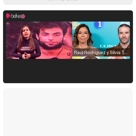
Raúl Rodríguez y Silvia Taulés nos cuentan su papel en 'La familia de la tele'
Kiko Matamoros y Lydia Lozano: "Nuestro público es de todas las edades y RTVE tiene un público muy pegado a las novelas, al que tenemos que captar"
Carlota Corredera y Javier de Hoyos: "La tele tiene que representar al público también y aquí están todos los perfiles posibles&quo;