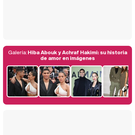
Así se tomó Felipe VI que la Infanta Sofía no quisiera recibir formación militar
Galería:
Hiba Abouk y Achraf Hakimi: su historia
Belén Esteban: "Estoy emocionada, muy contenta y muy feliz por llegar a RTVE"
de amor en imágenes
Manu Baqueiro: "Tuve como referente a Bruce Willis en 'Luz de Luna' para mi trabajo en la serie 'Perdiendo el juicio'"
Magdalena de Suecia responde a las críticas y explica por qué le han permitido lanzar su propio negocio