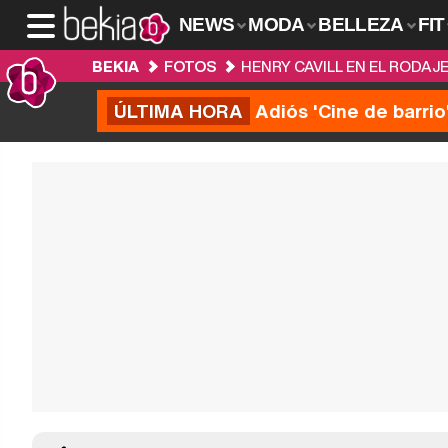
NEWS
MODA
BELLEZA
FIT
BEKIA
FOTOS
HENRY CAVILL EN EL RODAJE 
ÚLTIMA HORA
Adiós 'Cine de barrio