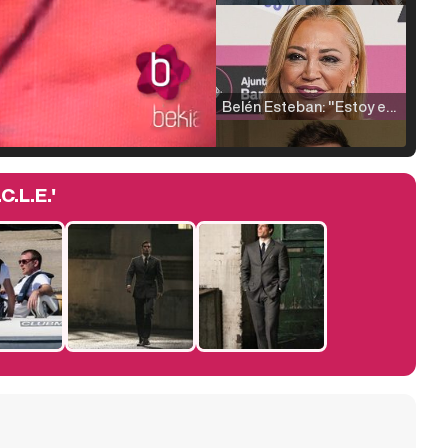
Belén Esteban: "Estoy emocionada, muy contenta y muy feliz por llegar a RTVE"
C.L.E.'
Manu Baqueiro: "Tuve como referente a Bruce Willis en 'Luz de Luna' para mi trabajo en la serie 'Perdiendo el juicio'"
Magdalena de Suecia responde a las críticas y explica por qué le han permitido lanzar su propio negocio