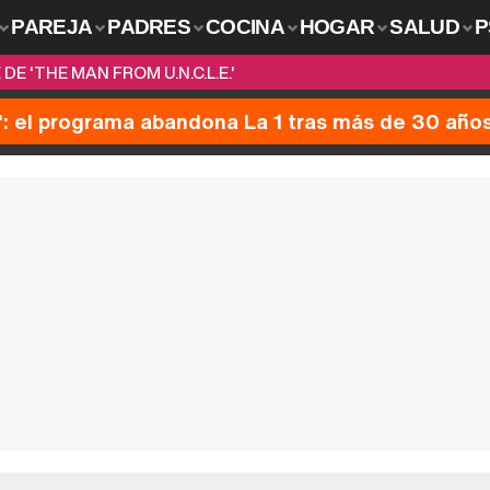
PAREJA
PADRES
COCINA
HOGAR
SALUD
P
DE 'THE MAN FROM U.N.C.L.E.'
': el programa abandona La 1 tras más de 30 año