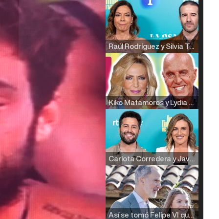
Raúl Rodríguez y Silvia Taulés nos cuentan su papel en 'La familia de la tele'
Kiko Matamoros y Lydia Lozano: "Nuestro público es de todas las edades y RTVE tiene un público muy pegado a las novelas, al que tenemos que captar"
Carlota Corredera y Javier de Hoyos: "La tele tiene que representar al público también y aquí están todos los perfiles posibles&quo;
Así se tomó Felipe VI que la Infanta Sofía no quisiera recibir formación militar