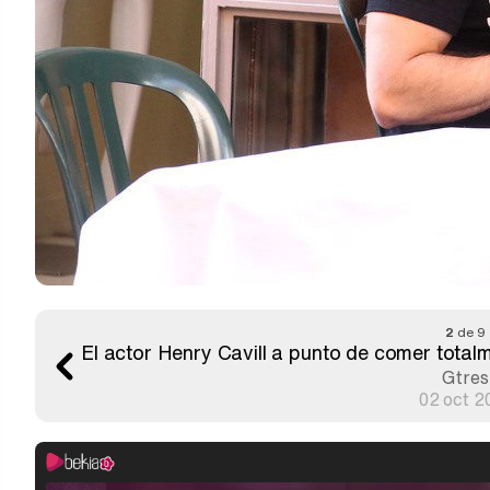
2
de 9
El actor Henry Cavill a punto de comer total
Gtres
02 oct 2