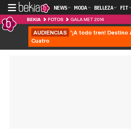
NEWS
MODA
BELLEZA
FIT
BEKIA
FOTOS
GALA MET 2014
AUDIENCIAS
'¡A todo tren! Destino 
Cuatro