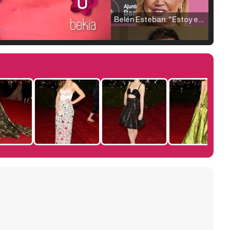
Belén Esteban: "Estoy emocionada, muy contenta y muy feliz por llegar a RTVE"
Manu Baqueiro: "Tuve como referente a Bruce Willis en 'Luz de Luna' para mi trabajo en la serie 'Perdiendo el juicio'"
Magdalena de Suecia responde a las críticas y explica por qué le han permitido lanzar su propio negocio