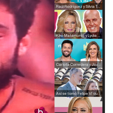
Raúl Rodríguez y Silvia Taulés nos cuentan su papel en 'La familia de la tele'
Kiko Matamoros y Lydia Lozano: "Nuestro público es de todas las edades y RTVE tiene un público muy pegado a las novelas, al que tenemos que captar"
Carlota Corredera y Javier de Hoyos: "La tele tiene que representar al público también y aquí están todos los perfiles posibles&quo;
Así se tomó Felipe VI que la Infanta Sofía no quisiera recibir formación militar