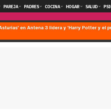
PAREJA
PADRES
COCINA
HOGAR
SALUD
PSI
Asturias' en Antena 3 lidera y 'Harry Potter y el 