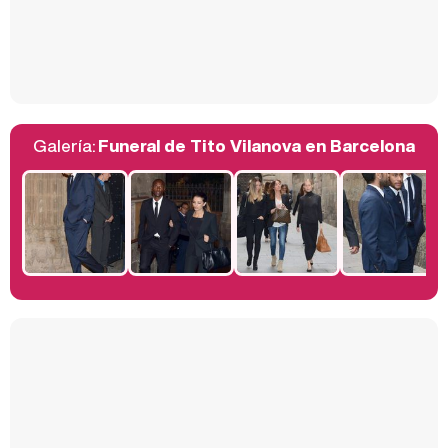
Así se tomó Felipe VI que la Infanta Sofía no quisiera recibir formación militar
Galería:
Funeral de Tito Vilanova en Barcelona
Belén Esteban: "Estoy emocionada, muy contenta y muy feliz por llegar a RTVE"
Manu Baqueiro: "Tuve como referente a Bruce Willis en 'Luz de Luna' para mi trabajo en la serie 'Perdiendo el juicio'"
Magdalena de Suecia responde a las críticas y explica por qué le han permitido lanzar su propio negocio