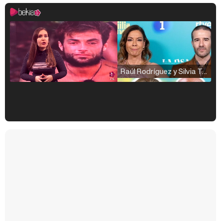
Raúl Rodríguez y Silvia Taulés nos cuentan su papel en 'La familia de la tele'
Kiko Matamoros y Lydia Lozano: "Nuestro público es de todas las edades y RTVE tiene un público muy pegado a las novelas, al que tenemos que captar"
Carlota Corredera y Javier de Hoyos: "La tele tiene que representar al público también y aquí están todos los perfiles posibles&quo;