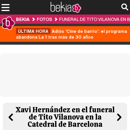
BEKIA
FOTOS
FUNERAL DE TITO VILANOVA EN
ÚLTIMA HORA
Adiós 'Cine de barrio': el programa
abandona La 1 tras más de 30 años
Xavi Hernández en el funeral
de Tito Vilanova en la
Catedral de Barcelona