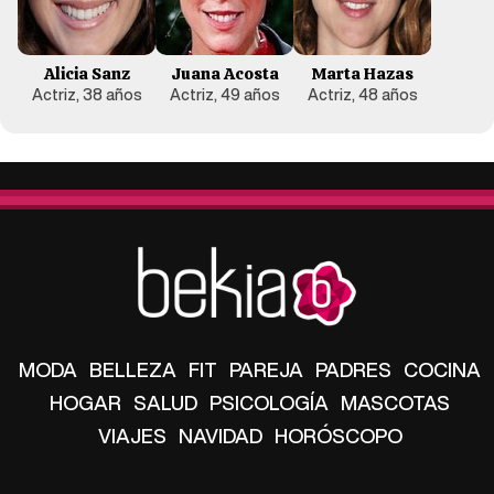
Alicia Sanz
Juana Acosta
Marta Hazas
Actriz, 38 años
Actriz, 49 años
Actriz, 48 años
MODA
BELLEZA
FIT
PAREJA
PADRES
COCINA
HOGAR
SALUD
PSICOLOGÍA
MASCOTAS
VIAJES
NAVIDAD
HORÓSCOPO