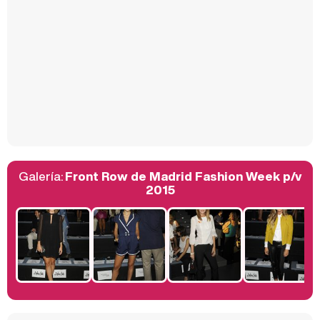
Carlota Corredera y Javier de Hoyos: "La tele tiene que representar al público también y aquí están todos los perfiles posibles&quo;
Así se tomó Felipe VI que la Infanta Sofía no quisiera recibir formación militar
Galería:
Front Row de Madrid Fashion Week p/v
Belén Esteban: "Estoy emocionada, muy contenta y muy feliz por llegar a RTVE"
2015
Manu Baqueiro: "Tuve como referente a Bruce Willis en 'Luz de Luna' para mi trabajo en la serie 'Perdiendo el juicio'"