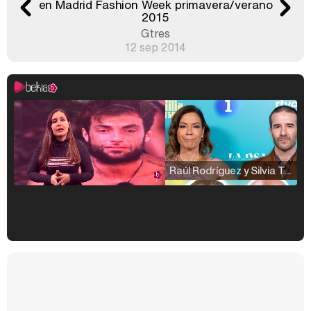
en Madrid Fashion Week primavera/verano
2015
Gtres
12 sep 2014
Raúl Rodríguez y Silvia Taulés nos cuentan su papel en 'La familia de la tele'
Kiko Matamoros y Lydia Lozano: "Nuestro público es de todas las edades y RTVE tiene un público muy pegado a las novelas, al que tenemos que captar"