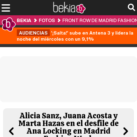
BEKIA
FOTOS
FRONT ROW DE MADRID FASHION 
AUDIENCIAS
'¡Salta!' sube en Antena 3 y lidera la
noche del miércoles con un 9,1%
Alicia Sanz, Juana Acosta y
Marta Hazas en el desfile de
Ana Locking en Madrid